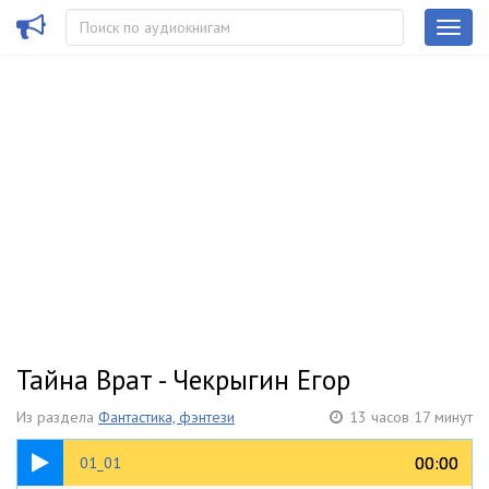
Тайна Врат - Чекрыгин Егор
Из раздела
Фантастика, фэнтези
13 часов 17 минут
50:24
00:00
00:00
01_01