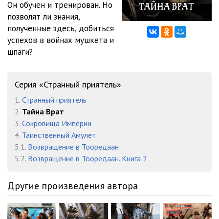
Он обучен и тренирован. Но
02_07
54:00
позволят ли знания,
02_08
1:07:20
полученные здесь, добиться
успехов в войнах мушкета и
шпаги?
Серия «Странный приятель»
1.
Странный приятель
2.
Тайна Врат
3.
Сокровища Империи
4.
Таинственный Амулет
5.1.
Возвращение в Тооредаан
5.2.
Возвращение в Тооредаан. Книга 2
Другие произведения автора