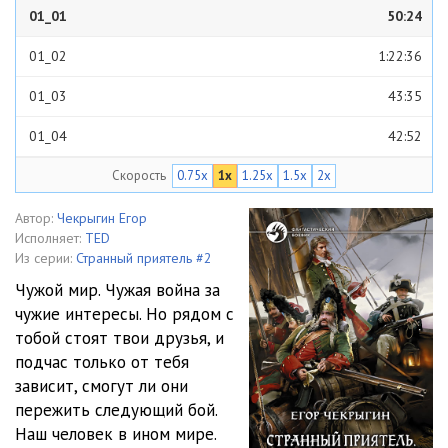
01_01
50:24
01_02
1:22:36
01_03
43:35
01_04
42:52
Скорость
0.75x
1x
1.25x
1.5x
2x
01_05
32:16
02_01
1:33:39
Автор:
Чекрыгин Егор
Исполняет:
TED
02_02
1:29:51
Из серии:
Странный приятель #2
Чужой мир. Чужая война за
02_03
53:38
чужие интересы. Но рядом с
тобой стоят твои друзья, и
02_04
1:18:57
подчас только от тебя
02_05
1:19:38
зависит, смогут ли они
пережить следующий бой.
02_06
28:58
Наш человек в ином мире.