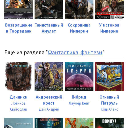
Возвращение
Таинственный
Сокровища
У истоков
в Тооредаан
Амулет
Империи
Империи
Еще из раздела "
Фантастика, фэнтези
"
Дачники
Андреевский
Гибрид
Огненный
крест
Патруль
Логинов
Лаумер Кейт
Святослав
Дай Андрей
Кош Алекс