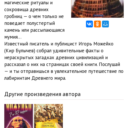
магические ритуалы и
сокровища древних
01_07_01
09:47
гробниц — о чем только не
01_07_02
08:52
поведает полустертый
камень или рассыпающаяся
01_08_01
09:35
мумия…
Известный писатель и публицист Игорь Можейко
01_09_01
07:20
(Кир Булычев) собрал удивительные факты о
01_09_02
07:35
нераскрытых загадках древних цивилизаций и
рассказал о них на страницах своей книги. Послушай
01_10_01
10:15
— и ты отправишься в увлекательное путешествие по
лабиринтам Древнего мира.
01_10_02
08:30
01_10_03
05:22
Другие произведения автора
01_11_01
09:16
01_11_02
05:36
01_12_01
10:03