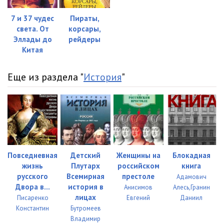
01_12_02
11:58
7 и 37 чудес
Пираты,
света. От
корсары,
01_13_01
07:56
Эллады до
рейдеры
Китая
01_13_02
06:35
01_14_01
09:34
Еще из раздела "
История
"
01_15_01
08:42
01_15_02
07:14
01_16_01
09:04
01_16_02
05:10
Повседневная
Детский
Женщины на
Блокадная
жизнь
Плутарх
российском
книга
01_16_03
04:41
русского
Всемирная
престоле
Адамович
Двора в...
история в
Анисимов
Алесь,Гранин
01_17_01
09:19
лицах
Писаренко
Евгений
Даниил
Константин
Бутромеев
01_17_02
05:53
Владимир