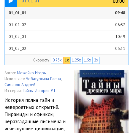
00:00
00:00
01_01_01
01_01_01
09:48
01_01_02
06:57
01_02_01
10:49
01_02_02
05:31
Скорость
0.75x
1x
1.25x
1.5x
2x
01_03_01
08:11
01_04_01
08:57
Автор:
Можейко Игорь
Исполняют:
Чебатуркина Елена
,
01_04_02
06:29
Симанов Андрей
Из серии:
Тайны Истории #1
01_05_01
09:54
История полна тайн и
невероятных открытий.
01_06_01
08:21
Пирамиды и сфинксы,
01_06_02
08:26
неразгаданные письмена и
исчезнувшие цивилизации,
01_06_03
05:52