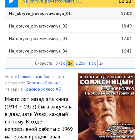
00:00
00:00
Na_obryve_povestvovaniya_01
Na_obryve_povestvovaniya_01
17:05
Na_obryve_povestvovaniya_02
18:49
Na_obryve_povestvovaniya_03
17:03
Na_obryve_povestvovaniya_04
16:42
Скорость
0.75x
1x
1.25x
1.5x
2x
Na_obryve_povestvovaniya_05
17:29
Na_obryve_povestvovaniya_06
18:14
Автор:
Солженицын Александр
Исполняет:
Бородин Леонид
Na_obryve_povestvovaniya_07
17:10
Из серии:
Красное колесо #5
Много лет назад эта книга
Na_obryve_povestvovaniya_08
16:46
(1914 – 1922) была задумана
в двадцати Узлах, каждый
Na_obryve_povestvovaniya_09
16:50
по тому. В ходе
Na_obryve_povestvovaniya_10
17:25
непрерывной работы с 1969
материал продиктовал
Na_obryve_povestvovaniya_11
16:49