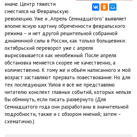
иначе. Центр тяжести
сместился на Февральскую
Na_obryve_povestvovaniya_12
17:05
революцию. Уже и „Апрель Семнадцатого” выявляет
Na_obryve_povestvovaniya_13
16:56
вполне ясную картину обречённости февральского
режима – и нет другой решительной собранной
Na_obryve_povestvovaniya_14
17:11
динамичной силы в России, как только большевики:
октябрьский переворот уже с апреля
Na_obryve_povestvovaniya_15
18:13
вырисовывается как неизбежный. После апреля
Na_obryve_povestvovaniya_16
17:33
обстановка меняется скорее не качественно, а
количественно. К тому же и объём написанного и мой
Na_obryve_povestvovaniya_17
16:45
возраст заставляют прервать повествование. Но для
тех последующих Узлов я всё же представляю
Na_obryve_povestvovaniya_18
18:01
читателю конспект главных событий, которых нельзя
Na_obryve_povestvovaniya_19
17:16
бы обминуть, если писать развёрнуто. (Для
Семнадцатого года они разработаны в значительной
Na_obryve_povestvovaniya_20
17:01
подробности, также и с обзором мнений; затем –
схематично.)
Na_obryve_povestvovaniya_21
16:51
Na_obryve_povestvovaniya_22
17:58