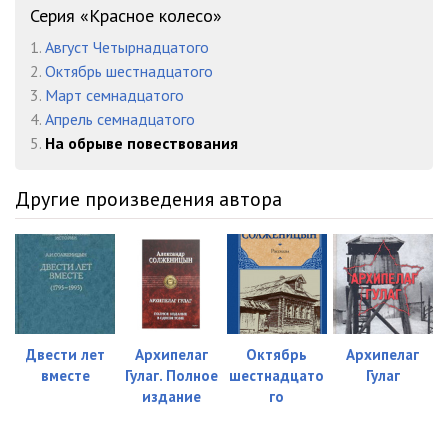
Серия «Красное колесо»
Na_obryve_povestvovaniya_23
16:56
1.
Август Четырнадцатого
Na_obryve_povestvovaniya_24
17:13
2.
Октябрь шестнадцатого
3.
Март семнадцатого
Na_obryve_povestvovaniya_25
17:11
4.
Апрель семнадцатого
5.
На обрыве повествования
Na_obryve_povestvovaniya_26
16:46
Na_obryve_povestvovaniya_27
17:02
Другие произведения автора
Na_obryve_povestvovaniya_28
16:59
Na_obryve_povestvovaniya_29
16:52
Na_obryve_povestvovaniya_30
16:58
Na_obryve_povestvovaniya_31
17:33
Двести лет
Архипелаг
Октябрь
Архипелаг
вместе
Гулаг. Полное
шестнадцато
Гулаг
Na_obryve_povestvovaniya_32
16:41
издание
го
Na_obryve_povestvovaniya_33
18:04