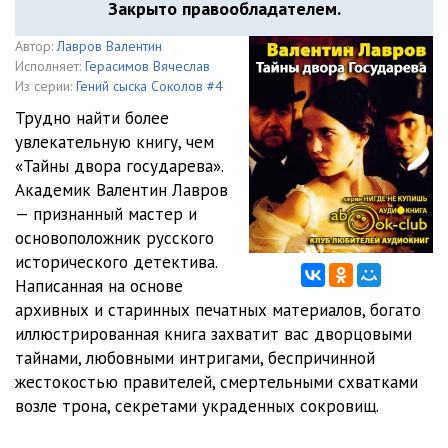
Закрыто правообладателем.
Автор:
Лавров Валентин
Исполняет:
Герасимов Вячеслав
Из серии:
Гений сыска Соколов #4
Трудно найти более
увлекательную книгу, чем
«Тайны двора государева».
Академик Валентин Лавров
— признанный мастер и
основоположник русского
исторического детектива.
Написанная на основе
архивных и старинных печатных материалов, богато
иллюстрированная книга захватит вас дворцовыми
тайнами, любовными интригами, беспричинной
жестокостью правителей, смертельными схватками
возле трона, секретами украденных сокровищ.