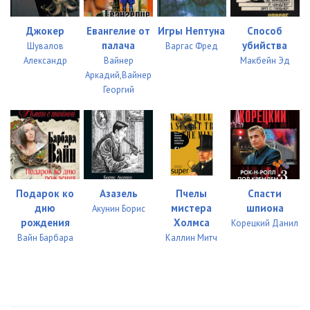
Джокер
Евангелие от
Игры Нептуна
Способ
палача
убийства
Шувалов
Варгас Фред
Александр
Вайнер
Макбейн Эд
Аркадий,Вайнер
Георгий
Подарок ко
Азазель
Пчелы
Спасти
дню
мистера
шпиона
Акунин Борис
рождения
Холмса
Корецкий Данил
Вайн Барбара
Каллин Митч