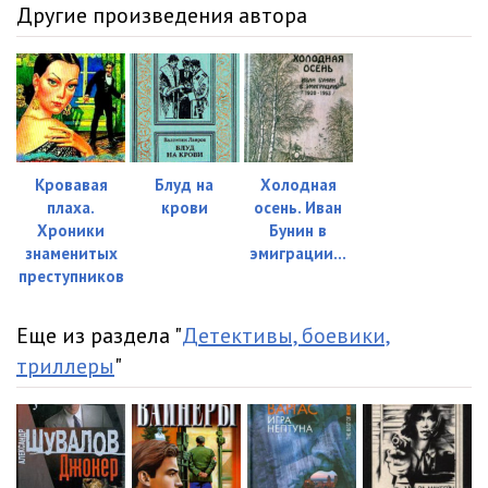
Другие произведения автора
Кровавая
Блуд на
Холодная
плаха.
крови
осень. Иван
Хроники
Бунин в
знаменитых
эмиграции...
преступников
Еще из раздела "
Детективы, боевики,
триллеры
"