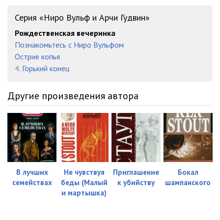
Серия «Ниро Вульф и Арчи Гудвин»
Рождественская вечеринка
Познакомьтесь с Ниро Вульфом
Острие копья
4.
Горький конец
Другие произведения автора
В лучших
Не чувствуя
Приглашение
Бокал
семействах
беды (Малый
к убийству
шампанского
и мартышка)