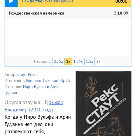
00:00
00:00
Рождественская вечеринка
Рождественская вечеринка
3:18:09
Скорость
0.75x
1x
1.25x
1.5x
2x
Автор:
Стаут Рекс
Исполняет:
Яковлев-Суханов Юрий
Из серии:
Ниро Вульф и Арчи
Гудвин
Другая озвучка:
Дрыжак
Владимир (2010 год)
Когда у Ниро Вульфа и Арчи
Гудвина нет дел, они
развлекают себя,