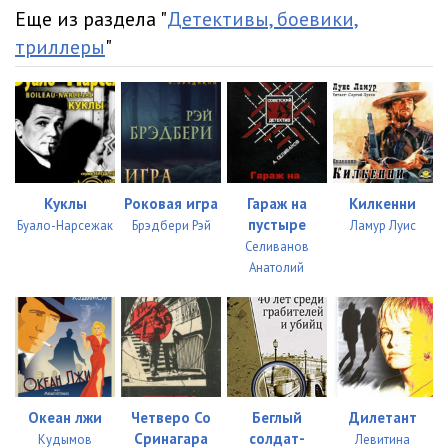
Еще из раздела "
Детективы, боевики,
триллеры
"
Куклы
Роковая игра
Гараж на
Килкенни
пустыре
Буало-Нарсежак
Брэдбери Рэй
Ламур Луис
Селиванов
Анатолий
Океан лжи
Четверо Со
Беглый
Дилетант
Сринагара
солдат-
Кудымов
Левитина