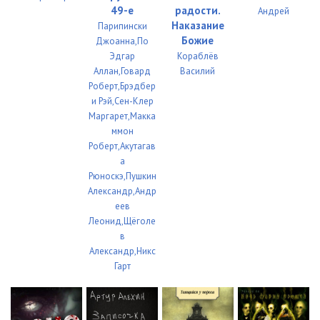
49-е
радости.
Андрей
Наказание
Парипински
Божие
Джоанна,По
Эдгар
Кораблёв
Аллан,Говард
Василий
Роберт,Брэдбер
и Рэй,Сен-Клер
Маргарет,Макка
ммон
Роберт,Акутагав
а
Рюноскэ,Пушкин
Александр,Андр
еев
Леонид,Щёголе
в
Александр,Никс
Гарт