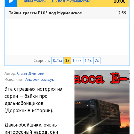
00:00
00:00
Тайны трассы Е105 под Мурманском
Тайны трассы Е105 под Мурманском
12:59
Скорость
0.75x
1x
1.25x
1.5x
2x
Автор:
Стаин Дмитрий
Исполняет:
Андрей Балдук
Эта страшная история из
серии — байки про
дальнобойщиков
(Дорожные истории).
Дальнобойщики, очень
интересный народ, они