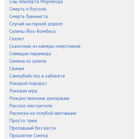
Сны Альберта Морленда
Смерть и буссоль
Смерть букиниста
Случай на горной дороге
Склепы Йох-Вомбиса
Скелет
Сказочник из камеры смертников
Сияющая пирамида
Семена из склепа
Свинья
Самоубийство в кабинете
Роковой поворот
Роковая игра
Рождественские декорации
Рассказ смотрителя
Расписка на голубой квитанции
Просто трюк
Пропавший без вести
Проклятие Сингха