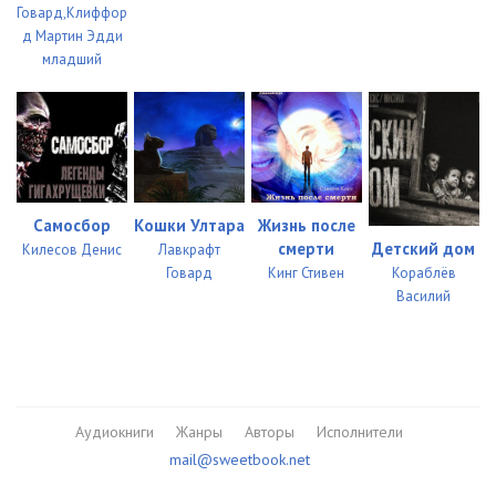
Говард,Клиффор
д Мартин Эдди
младший
Самосбор
Кошки Ултара
Жизнь после
смерти
Детский дом
Килесов Денис
Лавкрафт
Говард
Кинг Стивен
Кораблёв
Василий
Аудиокниги
Жанры
Авторы
Исполнители
mail@sweetbook.net