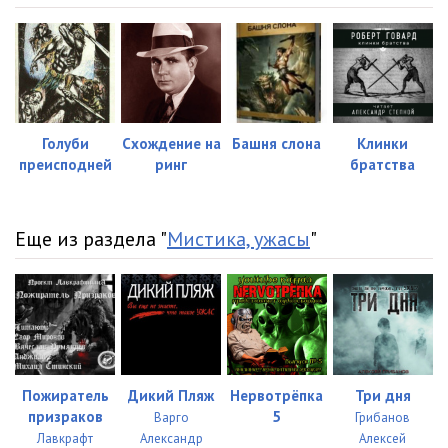
Голуби
Схождение на
Башня слона
Клинки
преисподней
ринг
братства
Еще из раздела "
Мистика, ужасы
"
Пожиратель
Дикий Пляж
Нервотрёпка
Три дня
призраков
5
Варго
Грибанов
Лавкрафт
Александр
Алексей