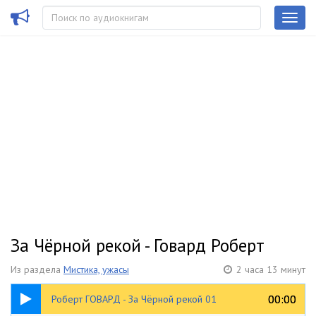
За Чёрной рекой - Говард Роберт
Из раздела
Мистика, ужасы
2 часа 13 минут
27:46
00:00
00:00
Роберт ГОВАРД - За Чёрной рекой 01