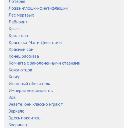
Лотерея
Ложки-плошки-финтифлюшки
Лес мертвых
Лабиринт
Крысы
Кроатоан
Красотка Мэгги Деньгоочи
Красный сон
Конец рассказа
Комната с заколоченными ставнями
Кожа отцов
Ковёр
Исконный обитатель
Империя некромантов
Зов
Знаете, они классно играют
Зеркало
Здесь покоится...
Зверинец