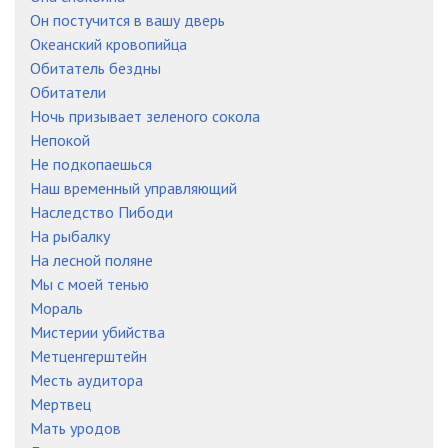
Он постучится в вашу дверь
Океанский кровопийца
Обитатель бездны
Обитатели
Ночь призывает зеленого сокола
Непокой
Не подкопаешься
Наш временный управляющий
Наследство Пибоди
На рыбалку
На лесной поляне
Мы с моей тенью
Мораль
Мистерии убийства
Метценгерштейн
Месть аудитора
Мертвец
Мать уродов