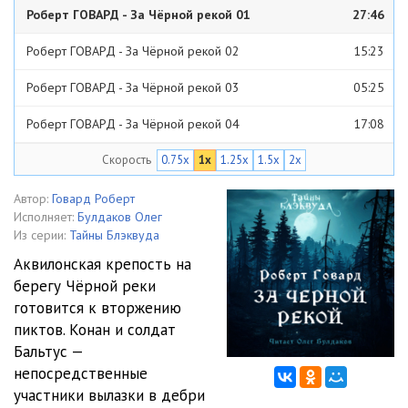
Роберт ГОВАРД - За Чёрной рекой 01
27:46
Роберт ГОВАРД - За Чёрной рекой 02
15:23
Роберт ГОВАРД - За Чёрной рекой 03
05:25
Роберт ГОВАРД - За Чёрной рекой 04
17:08
Скорость
0.75x
1x
1.25x
1.5x
2x
Роберт ГОВАРД - За Чёрной рекой 05
27:02
Роберт ГОВАРД - За Чёрной рекой 06
24:51
Автор:
Говард Роберт
Исполняет:
Булдаков Олег
Роберт ГОВАРД - За Чёрной рекой 07
09:50
Из серии:
Тайны Блэквуда
Аквилонская крепость на
Роберт ГОВАРД - За Чёрной рекой 08
05:41
берегу Чёрной реки
готовится к вторжению
пиктов. Конан и солдат
Бальтус —
непосредственные
участники вылазки в дебри