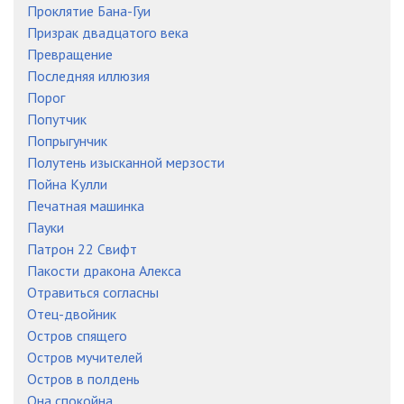
Проклятие Бана-Гуи
Призрак двадцатого века
Превращение
Последняя иллюзия
Порог
Попутчик
Попрыгунчик
Полутень изысканной мерзости
Пойна Кулли
Печатная машинка
Пауки
Патрон 22 Свифт
Пакости дракона Алекса
Отравиться согласны
Отец-двойник
Остров спящего
Остров мучителей
Остров в полдень
Она спокойна