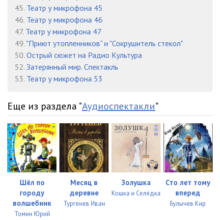
45.
Театр у микрофона 45
A. Grin Begushaja po volnam 03
30:16
46.
Театр у микрофона 46
A. Grin Begushaja po volnam 04
24:51
47.
Театр у микрофона 47
49.
"Приют утопленников" и "Сокрушитель стекол"
БЕЗ КРЕСТА
50.
Острый сюжет на Радио Культура
001
00:57
52.
Затерянный мир. Спектакль
Без креста
14:51
53.
Театр у микрофона 53
Без креста 2
20:40
Еще из раздела "
Аудиоспектакли
"
Без креста 3
17:54
Без креста 4
20:06
Без креста 5
10:13
Без креста 6
13:09
Шёл по
Месяц в
Золушка
Сто лет тому
городу
деревне
вперед
Кошка и Селёдка
Без креста 7
11:41
волшебник
Тургенев Иван
Булычев Кир
Томин Юрий
Без креста 8
20:49