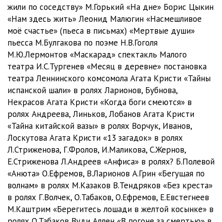
жили по соседству» М.Горький «На дне» Борис Цыкин
01_01_03
04:55
«Нам здесь жить» Леонид Малюгин «Насмешливое
моё счастье» (пьеса в письмах) «Мертвые души»
01_01_04
05:07
пьесса М.Булгакова по поэме Н.В.Гоголя
М.Ю.Лермонтов «Маскарад» спектакль Малого
01_01_05
04:38
театра И.С.Тургенев «Месяц в деревне» постановка
01_01_06
04:39
театра Леннинского комсомола Агата Кристи «Тайны
испанской шали» в ролях Ларионов, Бубнова,
01_01_07
05:30
Некрасов Агата Кристи «Когда боги смеются» в
ролях Андреева, Линьков, Лобанов Агата Кристи
01_01_08
06:50
«Тайна китайской вазы» в ролях Ворчук, Иванов,
01_01_09
09:34
Лоскутова Агата Кристи «13 загадок» в ролях
Л.Стриженова, Г.Фролов, И.Маликова, С.Жернов,
01_01_10
08:00
Е.Стриженова Л.Андреев «Анфиса» в ролях? Б.Полевой
«Анюта» О.Ефремов, В.Ларионов А.Грин «Бегущая по
01_01_11
07:22
волнам» в ролях М.Казаков В.Тендряков «Без креста»
01_01_12
08:22
в ролях Г.Волчек, О.Табаков, О.Ефремов, Е.Евстегнеев
М.Каштрим «Берегитесь лошади в желтой косынке» в
01_01_13
10:37
ролях О.Табаков Вуди Аллен «В погоне за смертью» в