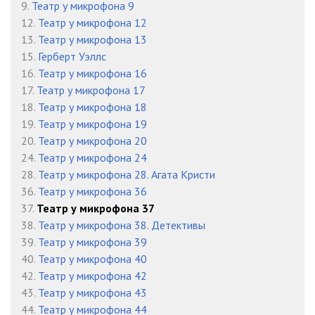
9.
Театр у микрофона 9
A01_creators
00:38
12.
Театр у микрофона 12
АГАТА КРИСТИ/Agata2
13.
Театр у микрофона 13
15.
Герберт Уэллс
A02
27:51
16.
Театр у микрофона 16
АГАТА КРИСТИ/Agata4
17.
Театр у микрофона 17
A04
36:45
18.
Театр у микрофона 18
19.
Театр у микрофона 19
A04_creators
00:23
20.
Театр у микрофона 20
АГАТА КРИСТИ/Agata5
24.
Театр у микрофона 24
A05_1
25:20
28.
Театр у микрофона 28. Агата Кристи
36.
Театр у микрофона 36
A05_2
19:43
37.
Театр у микрофона 37
38.
Театр у микрофона 38. Детективы
A05_creators
00:57
39.
Театр у микрофона 39
БЕГУЩАЯ ПО ВОЛНАМ
40.
Театр у микрофона 40
A. Grin Begushaja po volnam 01
29:22
42.
Театр у микрофона 42
43.
Театр у микрофона 43
A. Grin Begushaja po volnam 02
27:11
44.
Театр у микрофона 44