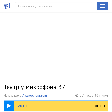
Театр у микрофона 37
Из раздела
Аудиоспектакли
37 часов 36 минут
49:53
00:00
00:00
A04_1