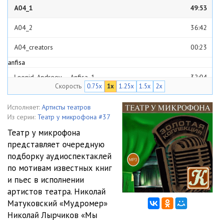
A04_1
49:53
A04_2
36:42
A04_creators
00:23
anfisa
Leonid_Andreev_-_Anfisa_1
32:04
Скорость
0.75x
1x
1.25x
1.5x
2x
Leonid_Andreev_-_Anfisa_2
23:41
Исполняет:
Артисты театров
Leonid_Andreev_-_Anfisa_3
35:32
Из серии:
Театр у микрофона #37
Театр у микрофона
Leonid_Andreev_-_Anfisa_4
43:13
представляет очередную
anuta
подборку аудиоспектаклей
Анюта
1:31:51
по мотивам известных книг
и пьес в исполнении
ivan vasilievich
артистов театра. Николай
01_01_01
01:41
Матуковский «Мудромер»
Николай Лырчиков «Мы
01_01_02
09:29