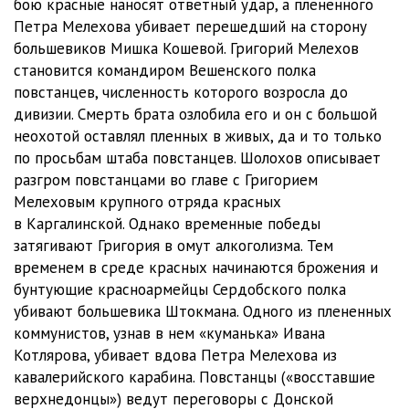
бою красные наносят ответный удар, а плененного
03-06-34
09:54
Петра Мелехова убивает перешедший на сторону
большевиков Мишка Кошевой. Григорий Мелехов
03-06-35
05:48
становится командиром Вешенского полка
повстанцев, численность которого возросла до
03-06-36
11:17
дивизии. Смерть брата озлобила его и он с большой
03-06-37
14:54
неохотой оставлял пленных в живых, да и то только
по просьбам штаба повстанцев. Шолохов описывает
03-06-38
34:21
разгром повстанцами во главе с Григорием
Мелеховым крупного отряда красных
03-06-39
16:28
в Каргалинской. Однако временные победы
03-06-40
12:42
затягивают Григория в омут алкоголизма. Тем
временем в среде красных начинаются брожения и
03-06-41
23:17
бунтующие красноармейцы Сердобского полка
убивают большевика Штокмана. Одного из плененных
03-06-42
05:33
коммунистов, узнав в нем «куманька» Ивана
03-06-43
04:25
Котлярова, убивает вдова Петра Мелехова из
кавалерийского карабина. Повстанцы («восставшие
03-06-44
12:02
верхнедонцы») ведут переговоры с Донской