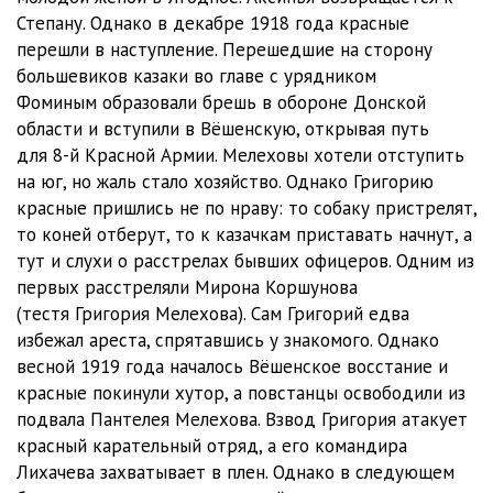
Степану. Однако в декабре 1918 года красные
03-06-23
07:40
перешли в наступление. Перешедшие на сторону
большевиков казаки во главе с урядником
03-06-24
17:05
Фоминым образовали брешь в обороне Донской
03-06-25
06:51
области и вступили в Вёшенскую, открывая путь
для 8-й Красной Армии. Мелеховы хотели отступить
03-06-26
01:53
на юг, но жаль стало хозяйство. Однако Григорию
красные пришлись не по нраву: то собаку пристрелят,
03-06-27
13:09
то коней отберут, то к казачкам приставать начнут, а
03-06-28
10:23
тут и слухи о расстрелах бывших офицеров. Одним из
первых расстреляли Мирона Коршунова
03-06-29
01:31
(тестя Григория Мелехова). Сам Григорий едва
избежал ареста, спрятавшись у знакомого. Однако
03-06-30
13:30
весной 1919 года началось Вёшенское восстание и
03-06-31
05:19
красные покинули хутор, а повстанцы освободили из
подвала Пантелея Мелехова. Взвод Григория атакует
03-06-32
15:24
красный карательный отряд, а его командира
Лихачева захватывает в плен. Однако в следующем
03-06-33
11:35