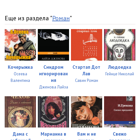
Еще из раздела "
Роман
"
Кочерыжка
Синдром
Стартап Дот
Людоедка
игнорирован
Лав
Осеева
Гейнце Николай
ия
Валентина
Савин Роман
Дженова Лайза
Дама с
Марианна в
Вам и не
Свежо