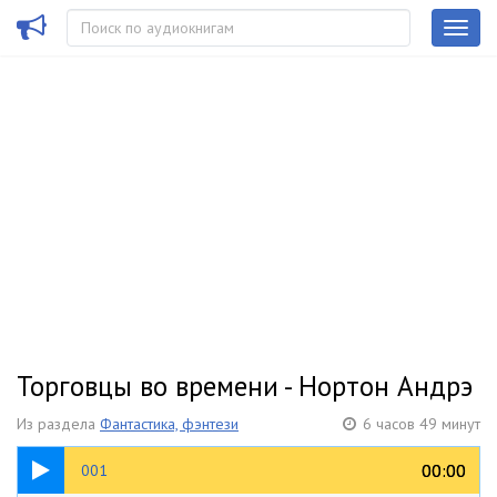
Торговцы во времени - Нортон Андрэ
Из раздела
Фантастика, фэнтези
6 часов 49 минут
26:05
00:00
00:00
001