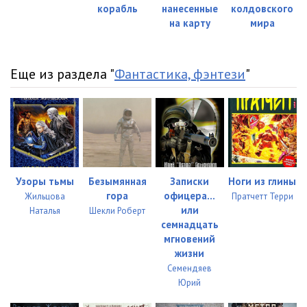
корабль
нанесенные
колдовского
на карту
мира
Еще из раздела "
Фантастика, фэнтези
"
Узоры тьмы
Безымянная
Записки
Ноги из глины
гора
офицера…
Жильцова
Пратчетт Терри
или
Наталья
Шекли Роберт
семнадцать
мгновений
жизни
Семендяев
Юрий