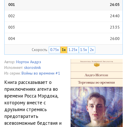
001
26:05
002
24:40
003
23:35
004
26:00
Скорость
0.75x
1x
1.25x
1.5x
2x
005
24:44
006
21:11
Автор:
Нортон Андрэ
Исполняет:
skorostnik
007
23:59
Из серии:
Войны во времени #1
Книга рассказывает о
008
23:18
приключениях агента во
времени Росса Мэрдока,
009
23:09
которому вместе с
010
23:02
друзьями стремясь
предотвратить
011
21:44
всевозможные бедствия и