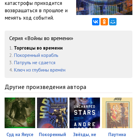
катастрофы приходится
012
21:05
возвращаться в прошлое и
013
21:35
менять ход событий.
014
23:02
Серия «Войны во времени»
015
20:47
1.
Торговцы во времени
016
19:51
2.
Покоренный корабль
3.
Патруль не сдается
017
20:46
4.
Ключ из глубины времён
018
21:22
Другие произведения автора
Суд на Янусе
Покоренный
Звёзды, не
Паутина