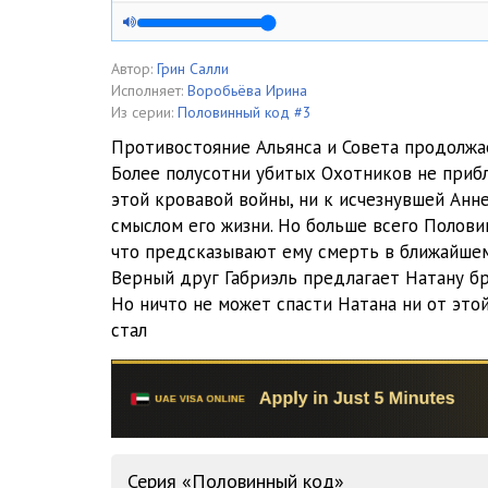
01_03_Primitivnaya lovushka
01_04_Variant tretiy
Автор:
Грин Салли
Исполняет:
Воробьёва Ирина
01_05_Plennitsa
Из серии:
Половинный код #3
Противостояние Альянса и Совета продолжа
01_06_V lagere
Более полусотни убитых Охотников не прибл
этой кровавой войны, ни к исчезнувшей Анн
01_07_Ni odnomu normalnomu protiv nih ne vystoyat
смыслом его жизни. Но больше всего Полови
01_08_Zhazhda krovi
что предсказывают ему смерть в ближайше
Верный друг Габриэль предлагает Натану бр
01_09_Ya stanu boyatsya tebya bolshe vseh na svete
Но ничто не может спасти Натана ни от этой
стал
01_10_Plevok
01_11_Snotvornoe
01_12_Ya spokoen
01_13_Zolotoy svet
Серия «Половинный код»