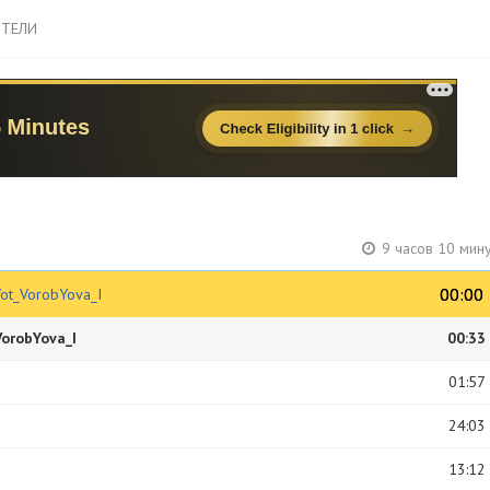
ТЕЛИ
9 часов 10 мин
00:00
00:00
ot_VorobYova_I
orobYova_I
00:33
01:57
24:03
13:12