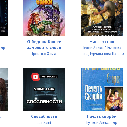
07:41
18:08
15:21
14:15
О бедном Кощее
Мастер снов
11:55
замолвите слово
ндр
Пехов Алексей,Бычкова
Громыко Ольга
Елена,Турчанинова Наталья
17:30
11:06
15:06
14:38
14:10
28:04
с
Способности
Печать скорби
Liar Saint
Бушков Александр
07:24