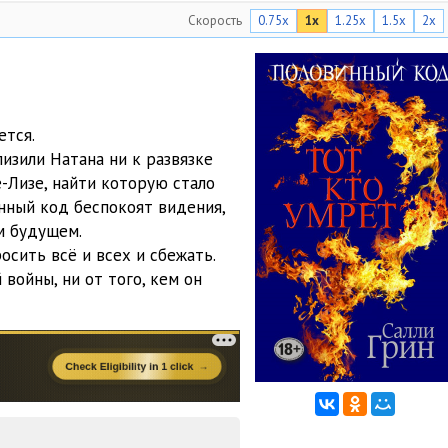
Скорость
0.75x
1x
1.25x
1.5x
2x
18:01
12:28
23:13
ется.
10:21
изили Натана ни к развязке
е-Лизе, найти которую стало
11:33
нный код беспокоят видения,
17:04
м будущем.
осить всё и всех и сбежать.
13:17
 войны, ни от того, кем он
21:44
06:58
14:21
01:42