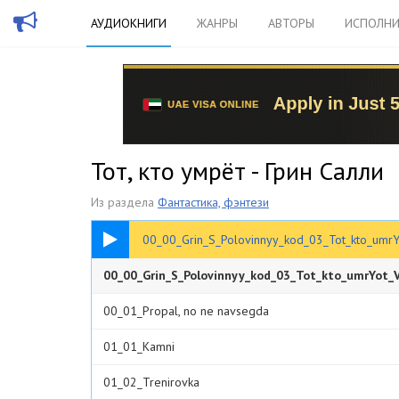
АУДИОКНИГИ
ЖАНРЫ
АВТОРЫ
ИСПОЛНИ
Тот, кто умрёт - Грин Салли
Из раздела
Фантастика, фэнтези
00:33
00_00_Grin_S_Polovinnyy_kod_03_Tot_kto_umrY
00_00_Grin_S_Polovinnyy_kod_03_Tot_kto_umrYot_V
00_01_Propal, no ne navsegda
01_01_Kamni
01_02_Trenirovka