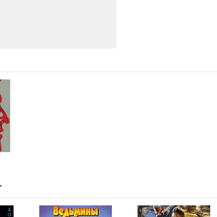
12:53
09:13
08:55
07:27
10:44
18:05
18:29
12:49
09:53
18:27
"
28:22