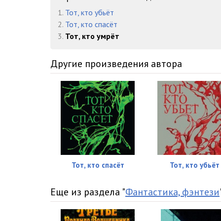
01_14_Pervyy lager
1.
Тот, кто убьёт
2.
Тот, кто спасёт
01_15_Kazhdaya sekunda bestsenna
3.
Тот, кто умрёт
01_16_Magicheskaya pulya
Другие произведения автора
01_17_Ustalost
01_18_Ya hochu, chtoby eto bylo pravdoy
02_01_Snova v bunkere
02_02_Poslednyaya noch
02_03_Karty
02_04_Besplodnaya zemlya
Тот, кто спасёт
Тот, кто убьёт
02_05_Hizhina
Еще из раздела "
Фантастика, фэнтези
02_06_Ya proizvozhu vpechatlenie na Ledzher