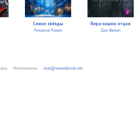
Синие звёзды
Вера наших отцов
Романов Роман
Дик Филип
торы
Исполнители
mail@sweetbook.net