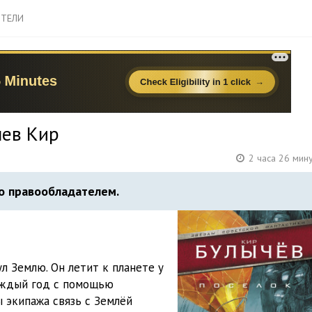
ТЕЛИ
чев Кир
2 часа 26 мин
о правообладателем.
л Землю. Он летит к планете у
аждый год с помощью
 экипажа связь с Землёй