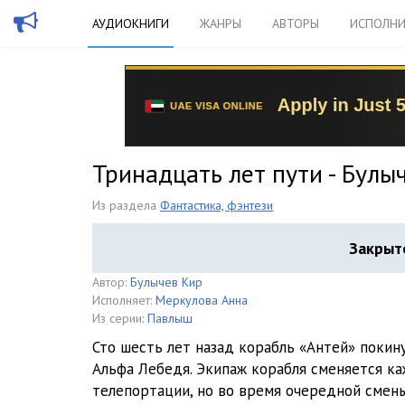
АУДИОКНИГИ
ЖАНРЫ
АВТОРЫ
ИСПОЛНИ
Тринадцать лет пути - Булы
Из раздела
Фантастика, фэнтези
Закрыт
Автор:
Булычев Кир
Исполняет:
Меркулова Анна
Из серии:
Павлыш
Сто шесть лет назад корабль «Антей» покину
Альфа Лебедя. Экипаж корабля сменяется к
телепортации, но во время очередной смены