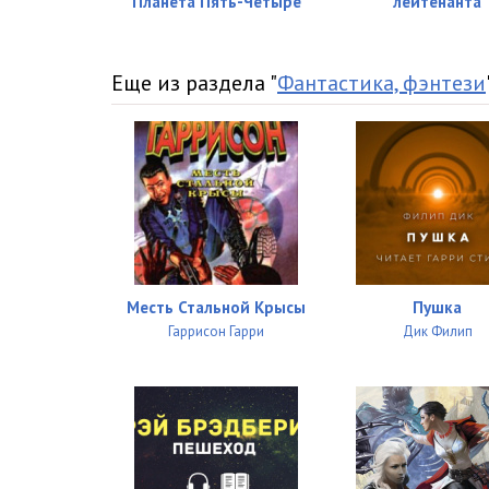
Планета Пять-Четыре
лейтенанта
Еще из раздела "
Фантастика, фэнтези
Месть Стальной Крысы
Пушка
Гаррисон Гарри
Дик Филип