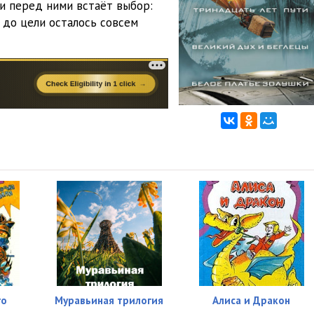
 и перед ними встаёт выбор:
 до цели осталось совсем
го
Муравьиная трилогия
Алиса и Дракон