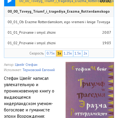
00:00
00:00
00_00_Tsveyg_Triumf_i_tragediya_Erazma_Rotterdamskogo
00_00_Tsveyg_Triumf_i_tragediya_Erazma_Rotterdamskogo
00:27
00_01_Ob Erazme Rotterdamskom, ego vremeni i knige Tsveyga
35:57
01_01_Prizvanie i smysl zhizni
20:07
01_02_Prizvanie i smysl zhizni
19:03
Скорость
0.75x
1x
1.25x
1.5x
2x
02_Vzglyad na epohu
13:37
03_01_Mrachnaya yunost
25:46
Автор:
Цвейг Стефан
Исполняет:
Терновский Евгений
03_02_Mrachnaya yunost
27:47
Стефан Цвейг написал
увлекательную и
04_Oblik
29:26
проникновенную книгу о
05_Gody masterstva
34:01
выдающемся
нидерландском ученом-
06_01_Velichie i ogranichennost gumanizma
20:11
богослове и гуманисте
эпохи Возрождения:
06_02_Velichie i ogranichennost gumanizma
20:23