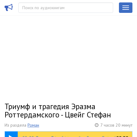
Триумф и трагедия Эразма
Роттердамского - Цвейг Стефан
Из раздела
Роман
7 часов 20 минут
00:27