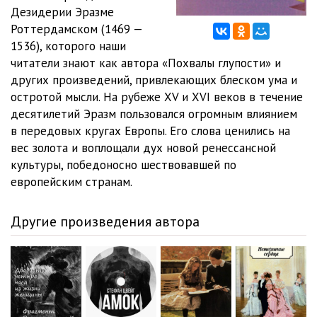
Дезидерии Эразме
07_01_Moguchiy protivnik
25:56
Роттердамском (1469 —
1536), которого наши
07_02_Moguchiy protivnik
24:55
читатели знают как автора «Похвалы глупости» и
других произведений, привлекающих блеском ума и
07_03_Moguchiy protivnik
19:50
остротой мысли. На рубеже XV и XVI веков в течение
08_01_Borba za nezavisimost
18:57
десятилетий Эразм пользовался огромным влиянием
в передовых кругах Европы. Его слова ценились на
08_02_Borba za nezavisimost
20:13
вес золота и воплощали дух новой ренессансной
культуры, победоносно шествовавшей по
09_01_Velikiy spor
18:48
европейским странам.
09_02_Velikiy spor
20:34
Другие произведения автора
10_Konets
32:32
11_Zaveschanie Erazma
12:08