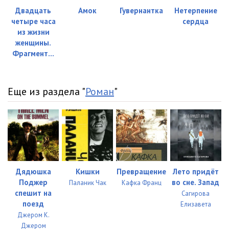
Двадцать
Амок
Гувернантка
Нетерпение
четыре часа
сердца
из жизни
женщины.
Фрагмент...
Еще из раздела "
Роман
"
Дядюшка
Кишки
Превращение
Лето придёт
Поджер
во сне. Запад
Паланик Чак
Кафка Франц
спешит на
Сагирова
поезд
Елизавета
Джером К.
Джером