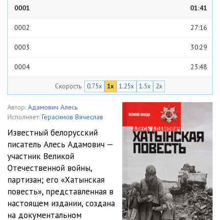
0001
01:41
0002
27:16
0003
30:29
0004
23:48
Скорость
0.75x
1x
1.25x
1.5x
2x
0005
29:50
0006
29:13
Автор:
Адамович Алесь
Исполняет:
Герасимов Вячеслав
0007
28:01
Известный белорусский
писатель Алесь Адамович —
0008
27:57
участник Великой
0009
28:42
Отечественной войны,
партизан; его «Хатынская
0010
21:26
повесть», представленная в
настоящем издании, создана
0011
25:58
на документальном