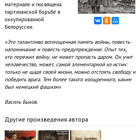
0012
29:54
материале и посвящена
партизанской борьбе в
0013
30:00
оккупированной
Белоруссии.
0014
29:24
0015
29:35
«Это талантливо воплощенная память войны, повесть-
напоминание и повесть-предупреждение. Опыт тех,
0016
29:12
кто пережил войну, не может пропасть даром. Он учит
человечество, может, самой элементарной из истин:
0017
30:30
только не щадя своей жизни, можно отстоять свободу и
0018
18:01
победить врага. Тем более такого изощренного, каким
был немецкий фашизм»
0019
24:31
Василь Быков.
0020
24:49
0021
25:18
Другие произведения автора
0022
19:05