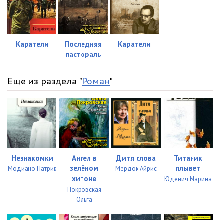
Каратели
Последняя
Каратели
пастораль
Еще из раздела "
Роман
"
Незнакомки
Ангел в
Дитя слова
Титаник
зелёном
плывет
Модиано Патрик
Мердок Айрис
хитоне
Юденич Марина
Покровская
Ольга