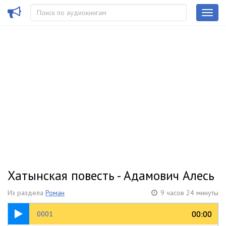
Хатынская повесть - Адамович Алесь
Из раздела
Роман
9 часов 24 минуты
01:41
00:00
00:00
0001