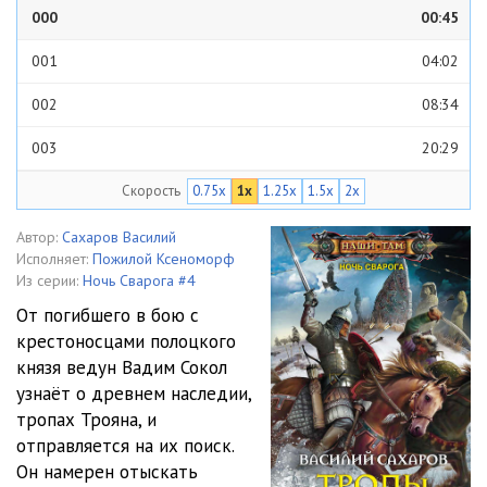
000
00:45
001
04:02
002
08:34
003
20:29
Скорость
0.75x
1x
1.25x
1.5x
2x
004
18:59
005
20:47
Автор:
Сахаров Василий
Исполняет:
Пожилой Ксеноморф
006
21:25
Из серии:
Ночь Сварога #4
От погибшего в бою с
007
20:08
крестоносцами полоцкого
князя ведун Вадим Сокол
008
23:18
узнаёт о древнем наследии,
009
19:04
тропах Трояна, и
отправляется на их поиск.
010
19:22
Он намерен отыскать