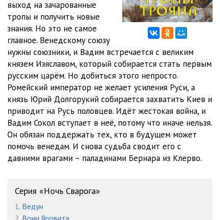
выход на зачарованные
011
22:54
тропы и получить новые
012
21:03
знания. Но это не самое
главное. Венедскому союзу
013
20:23
нужны союзники, и Вадим встречается с великим
князем Изяславом, который собирается стать первым
014
21:25
русским царём. Но добиться этого непросто.
015
20:25
Ромейский император не желает усиления Руси, а
князь Юрий Долгорукий собирается захватить Киев и
016
21:27
приводит на Русь половцев. Идёт жестокая война, и
Вадим Сокол вступает в неё, потому что иначе нельзя.
017
19:59
Он обязан поддержать тех, кто в будущем может
018
21:23
помочь венедам. И снова судьба сводит его с
давними врагами – паладинами Бернара из Клерво.
019
21:06
020
16:36
Серия «Ночь Сварога»
021
20:19
1.
Ведун
2.
Воин Яровита