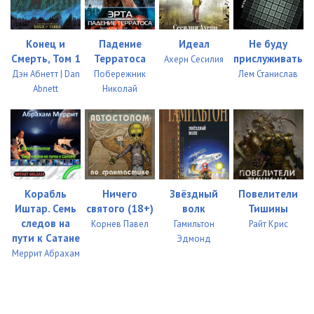
Конец и
Падение
Идеал
Не буду
Смерть, Том 1
Терратоса
прислуживать
Ахерн Сесилия
Дэн Абнетт | Dan
Побережник
Лем Станислав
Abnett
Николай
Корабль
Ничего
Звёздный
Повелители
Иштар. Семь
святого (18+)
волк
Тишины
следов на
Корнев Павел
Гамильтон
Райт Крис
пути к Сатане
Эдмонд
Меррит Абрахам