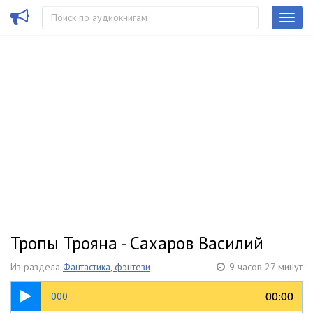
Тропы Трояна - Сахаров Василий
Из раздела
Фантастика, фэнтези
9 часов 27 минут
00:45
00:00
00:00
000