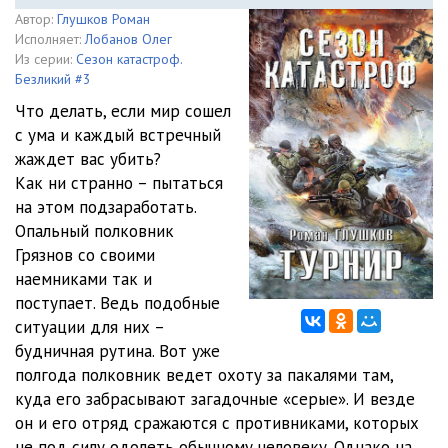
Автор:
Глушков Роман
Исполняет:
Лобанов Олег
Из серии:
Сезон катастроф.
Безликий #3
Что делать, если мир сошел
с ума и каждый встречный
жаждет вас убить?
Как ни странно – пытаться
на этом подзаработать.
Опальный полковник
Грязнов со своими
наемниками так и
поступает. Ведь подобные
ситуации для них –
будничная рутина. Вот уже
полгода полковник ведет охоту за пакалями там,
куда его забрасывают загадочные «серые». И везде
он и его отряд сражаются с противниками, которых
не под силу одолеть обычному человеку. Однако на