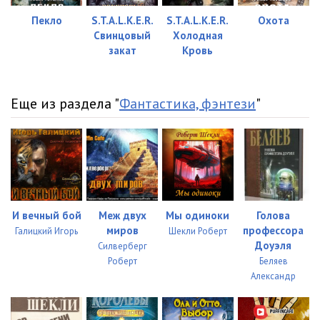
Пекло
S.T.A.L.K.E.R.
S.T.A.L.K.E.R.
Охота
Свинцовый
Холодная
закат
Кровь
Еще из раздела "
Фантастика, фэнтези
"
И вечный бой
Меж двух
Мы одиноки
Голова
миров
профессора
Галицкий Игорь
Шекли Роберт
Доуэля
Силверберг
Роберт
Беляев
Александр