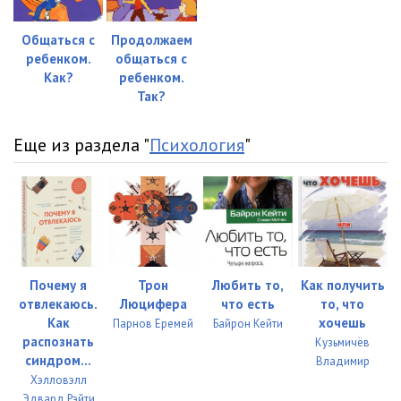
Общаться с
Продолжаем
ребенком.
общаться с
Как?
ребенком.
Так?
Еще из раздела "
Психология
"
Почему я
Трон
Любить то,
Как получить
отвлекаюсь.
Люцифера
что есть
то, что
Как
хочешь
Парнов Еремей
Байрон Кейти
распознать
Кузьмичёв
синдром...
Владимир
Хэлловэлл
Эдвард,Рэйти