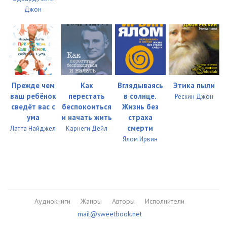
Джон
Прежде чем
Как
Вглядываясь
Этика пыли
ваш ребёнок
перестать
в солнце.
Рескин Джон
сведёт вас с
беспокоиться
Жизнь без
ума
и начать жить
страха
смерти
Латта Найджел
Карнеги Дейл
Ялом Ирвин
Аудиокниги
Жанры
Авторы
Исполнители
mail@sweetbook.net