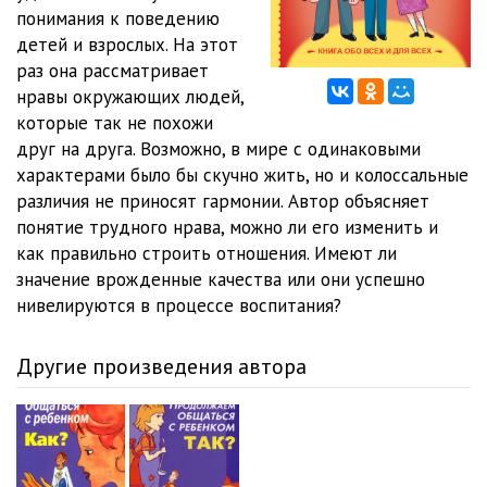
понимания к поведению
02_07_Neustoychivye
12:12
детей и взрослых. На этот
раз она рассматривает
02_08_Konformnye
12:22
нравы окружающих людей,
которые так не похожи
02_09_Smeshannye tipy
06:34
друг на друга. Возможно, в мире с одинаковыми
03_01_Nachat s sebya
17:15
характерами было бы скучно жить, но и колоссальные
различия не приносят гармонии. Автор объясняет
03_02_Moy partner — chelovek s harakterom
15:27
понятие трудного нрава, можно ли его изменить и
как правильно строить отношения. Имеют ли
03_03_Kak zhivetsya pri raznyh sochetaniyah harakterov
18:15
значение врожденные качества или они успешно
03_04_Vospitanie detey i harakter
19:11
нивелируются в процессе воспитания?
04_00_Vmesto epiloga
09:37
Другие произведения автора
05_00_Prilozhenie
05:39
06_00_Bibliografiya
01:55