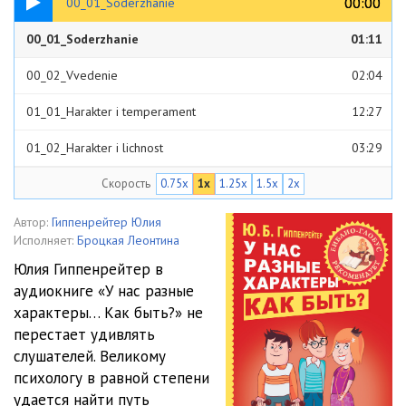
00:00
00:00
00_01_Soderzhanie
00_01_Soderzhanie
01:11
00_02_Vvedenie
02:04
01_01_Harakter i temperament
12:27
01_02_Harakter i lichnost
03:29
Скорость
0.75x
1x
1.25x
1.5x
2x
01_03_Tipy haraktera, ih vyrazhennost, slabye mesta
04:38
02_01_Gipertimy
24:14
Автор:
Гиппенрейтер Юлия
Исполняет:
Броцкая Леонтина
02_02_Zamknutye
26:37
Юлия Гиппенрейтер в
аудиокниге «У нас разные
02_03_Napryazhenno-affektivnye
40:02
характеры… Как быть?» не
02_04_Trevozhnye
25:20
перестает удивлять
слушателей. Великому
02_05_Demonstrativnye
34:01
психологу в равной степени
удается найти путь
02_06_Emotsionalno-labilnye
16:20