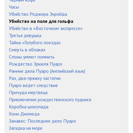
Часы
22_Ya_vstrechayu_lyubov
23:25
Убийство Роджера Экройда
23_Zhiro_deystvuet
10:58
Убийство на поле для гольфа
Убийство в «Восточном экспрессе»
24_Spasite_ego!
16:57
Третья девушка
Тайна «Голубого поезда»
25_Neozhidannaya_razvyazka
08:59
Смерть в облаках
26_Ya_poluchayu_pismo
09:41
Слоны умеют помнить
Рождество Эркюля Пуаро
27_Rasskaz_Zhaka_Reno
25:35
Ранние дела Пуаро (Английский язык)
Раз, два-пряжку застегни
28_Konets_poezdki
26:34
Пуаро ведет следствие
Причуда мертвеца
Приключение рождественского пудинга
Коробка шоколада
Кони Диомеда
Занавес: Последнее дело Пуаро
Загадка на море