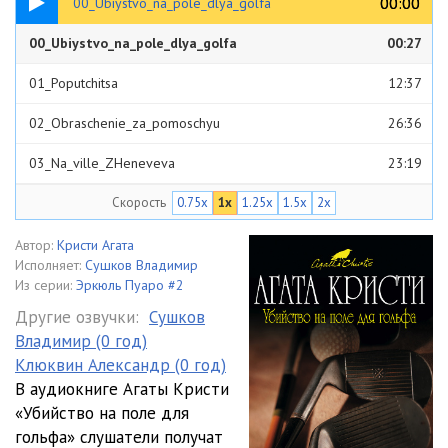
00:00
00:00
00_Ubiystvo_na_pole_dlya_golfa
00_Ubiystvo_na_pole_dlya_golfa
00:27
01_Poputchitsa
12:37
02_Obraschenie_za_pomoschyu
26:36
03_Na_ville_ZHeneveva
23:19
Скорость
0.75x
1x
1.25x
1.5x
2x
04_Pismo_s_podpisyu_Bella
19:30
05_Rasskaz_madam_Reno
19:35
Автор:
Кристи Агата
Исполняет:
Сушков Владимир
06_Mesto_prestupleniya
13:35
Из серии:
Эркюль Пуаро #2
Другие озвучки:
Сушков
07_Tainstvennaya_madam_Dobreyl
22:11
Владимир (0 год)
Клюквин Александр (0 год)
08_Neozhidannaya_vstrecha
19:58
В аудиокниге Агаты Кристи
09_Zhiro_nahodit_uliki
15:59
«Убийство на поле для
гольфа» слушатели получат
10_Gabriel_Stonor
15:16