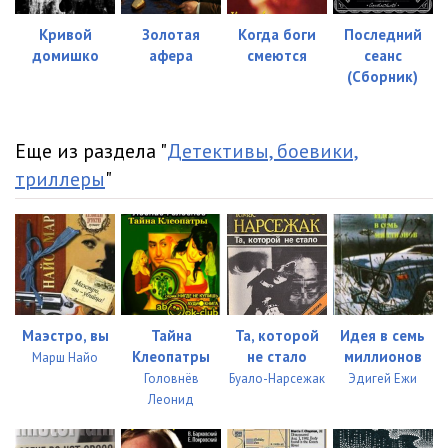
Кривой
Золотая
Когда боги
Последний
домишко
афера
смеются
сеанс
(Сборник)
Еще из раздела "
Детективы, боевики,
триллеры
"
Маэстро, вы
Тайна
Та, которой
Идея в семь
Клеопатры
не стало
миллионов
Марш Найо
Головнёв
Буало-Нарсежак
Эдигей Ежи
Леонид