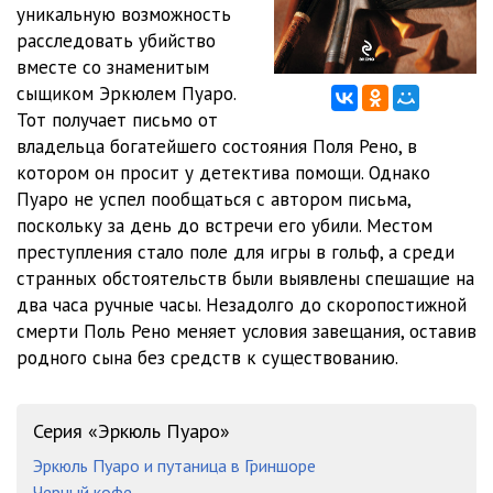
уникальную возможность
расследовать убийство
11_Zhak_Reno
23:57
вместе со знаменитым
12_Puaro_prolivaet_svet_na_nekotorye_voprosy
16:17
сыщиком Эркюлем Пуаро.
Тот получает письмо от
13_Devushka_s_trevozhnymi_glazami
15:06
владельца богатейшего состояния Поля Рено, в
котором он просит у детектива помощи. Однако
14_Vtoroe_mertvoe_telo
13:52
Пуаро не успел пообщаться с автором письма,
15_Fotografii
17:02
поскольку за день до встречи его убили. Местом
преступления стало поле для игры в гольф, а среди
16_Delo_Beroldi
13:01
странных обстоятельств были выявлены спешащие на
два часа ручные часы. Незадолго до скоропостижной
17_My_prodolzhaem_rassledovanie
15:21
смерти Поль Рено меняет условия завещания, оставив
18_Zhiro_deystvuet
14:00
родного сына без средств к существованию.
19_Ya_polzuyus_svoimi_serymi_kletochkami
11:13
Серия «Эркюль Пуаро»
20_Porazitelnoe_utverzhdenie
22:32
Эркюль Пуаро и путаница в Гриншоре
21_Erkyul_Puaro_vyskazyvaetsya
18:52
Черный кофе