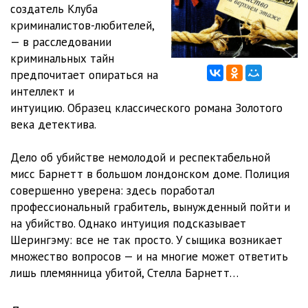
создатель Клуба
криминалистов-любителей,
0012
28:02
— в расследовании
0013
33:37
криминальных тайн
предпочитает опираться на
0014
22:13
интеллект и
интуицию. Образец классического романа Золотого
0015
23:47
века детектива.
0016
33:37
Дело об убийстве немолодой и респектабельной
0017
24:27
мисс Барнетт в большом лондонском доме. Полиция
совершенно уверена: здесь поработал
0018
30:22
профессиональный грабитель, вынужденный пойти и
на убийство. Однако интуиция подсказывает
Шерингэму: все не так просто. У сыщика возникает
множество вопросов — и на многие может ответить
лишь племянница убитой, Стелла Барнетт…