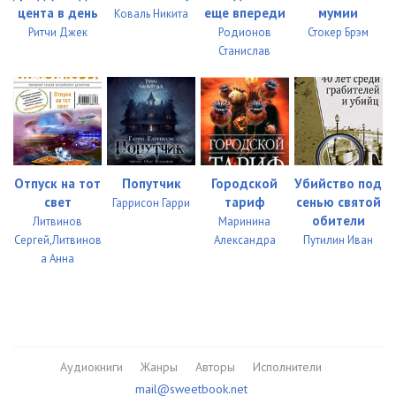
цента в день
еще впереди
мумии
Коваль Никита
Ритчи Джек
Родионов
Стокер Брэм
Станислав
Отпуск на тот
Попутчик
Городской
Убийство под
свет
тариф
сенью святой
Гаррисон Гарри
обители
Литвинов
Маринина
Сергей,Литвинов
Александра
Путилин Иван
а Анна
Аудиокниги
Жанры
Авторы
Исполнители
mail@sweetbook.net