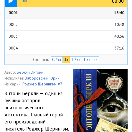
00:00
00:00
0001
0001
15:40
0002
30:48
0003
40:56
0004
37:16
Скорость
0.75x
1x
1.25x
1.5x
2x
0005
28:09
0006
37:28
Автор:
Беркли Энтони
Исполняет:
Заборовский Юрий
0007
28:25
Из серии:
Роджер Шерингем #7
Энтони Беркли — один из
0008
33:48
лучших авторов
психологического
0009
30:03
детектива. Главный герой
0010
31:29
его произведений —
писатель Роджер Шерингэм,
0011
35:54