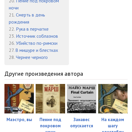
20.
Пение под покровом
Глава 14-2
09:40
ночи
21.
Смерть в день
Глава 15-0
10:37
рождения
22.
Рука в перчатке
Глава 15-1
10:05
23.
Источник соблазнов
Глава 15-2
10:03
26.
Убийство по-римски
27.
В мишуре и блестках
Глава 15-3
04:49
28.
Чернее черного
Глава 16-0
11:37
Другие произведения автора
Глава 16-1
11:38
Глава 16-2
02:39
Глава 17-0
12:29
Глава 17-1
10:15
Маэстро, вы
Пение под
Занавес
На каждом
Глава 18-0
18:09
покровом
опускается
шагу
ночи
констебли