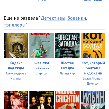
Еще из раздела "
Детективы, боевики,
триллеры
"
Кодекс
Фея лжи
Шестая
Кот, который
надежды
загадка
болтал с
Соболева
индюками
Александрова
Лариса
Лапид Яир
Наталья
Браун Лилиан-
Джексон