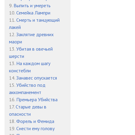
9.
Выпить и умереть
Глава 11-0
11:27
10.
Семейка Лампри
11.
Смерть и танцующий
Глава 11-1
11:35
лакей
Глава 11-2
08:28
12.
Заклятие древних
маори
Глава 12-0
15:04
13.
Убитая в овечьей
шерсти
Глава 12-1
13:07
13.
На каждом шагу
Глава 12-2
03:27
констебли
14.
Занавес опускается
Глава 13-0
02:25
15.
Убийство под
аккомпанемент
Глава 13-1
10:21
16.
Премьера Убийства
Глава 13-2
11:25
17.
Старые девы в
опасности
Глава 14-0
11:24
18.
Форель и Фемида
19.
Снести ему голову
Глава 14-1
08:42