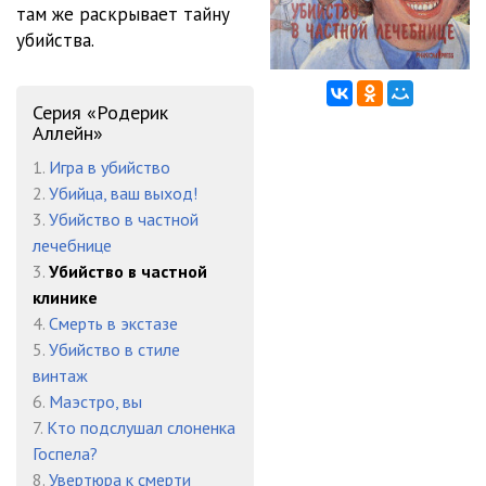
там же раскрывает тайну
убийства.
Глава 6-1
12:01
Глава 7-0
12:37
Серия «Родерик
Глава 7-1
11:36
Аллейн»
1.
Игра в убийство
Глава 8-0
10:12
2.
Убийца, ваш выход!
Глава 8-1
10:48
3.
Убийство в частной
лечебнице
Глава 8-2
04:40
3.
Убийство в частной
клинике
Глава 9-0
11:43
4.
Смерть в экстазе
Глава 9-1
10:32
5.
Убийство в стиле
винтаж
Глава 9-2
10:37
6.
Маэстро, вы
7.
Кто подслушал слоненка
Глава 10-0
11:52
Госпела?
Глава 10-1
11:11
8.
Увертюра к смерти