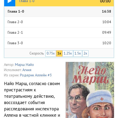
00:00
00:00
Глава 1-0
Глава 1-0
16:38
Глава 2-0
10:04
Глава 2-1
09:49
Глава 3-0
10:20
Скорость
0.75x
1x
1.25x
1.5x
2x
Глава 3-1
07:43
Глава 3-2
07:13
Автор:
Марш Найо
Исполняет:
Агния
Глава 4-0
05:04
Из серии:
Родерик Аллейн #3
Найо Марш, согласно своим
Глава 4-1
11:05
пристрастиям к
театральному действию,
Глава 5-0
12:15
воссоздает события
Глава 5-1
10:37
расследования инспектора
Аллена в частной клинике и
Глава 6-0
12:37