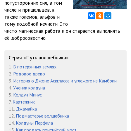
потусторонних сил, в том
числе и пришельцев, а
также големов, эльфов и
тому подобной нечисти. Это
чисто магическая работа и он старается выполнять
её добросовестно.
Серия «Путь волшебника»
1.
В потерянных землях
2.
Родовое древо
3.
История о Джоне Аскглассе и углежоге из Камбрии
4.
Ученик колдуна
5.
Колдун Минус
7.
Картежник
11.
Джамайка
12.
Подмастерье волшебника
14.
Колдуны Перфила
15.
Как продать понтийский мост