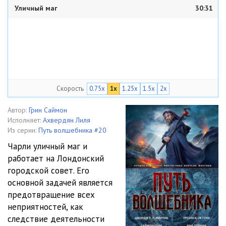
Уличный маг
30:31
Скорость
0.75x
1x
1.25x
1.5x
2x
Автор:
Грин Саймон
Исполняет:
Ахвердян Лиля
Из серии:
Путь волшебника #20
Чарли уличный маг и
работает на Лондонский
городской совет. Его
основной задачей является
предотвращение всех
неприятностей, как
следствие деятельности