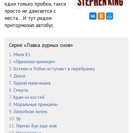
одни только пробки, такси
просто не двигается с
места… И тут рядом
притормозил автобус.
Серия «Лавка дурных снов»
1.
Миля 81
2.
«Гармония премиум»
3.
Бэтмен и Робин вступают в перебранку
4.
Дюна
5.
Гадкий мальчишка
6.
Смерть
7.
Храм из костей
8.
Моральные принципы
9.
Загробная жизнь
10.
Ур
11.
Герман Вук еще жив
12.
Нездоровье