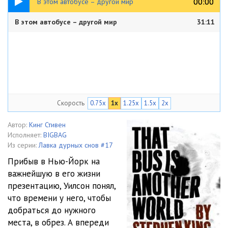
00:00
00:00
В этом автобусе – другой мир
В этом автобусе – другой мир
31:11
Скорость
0.75x
1x
1.25x
1.5x
2x
Автор:
Кинг Стивен
Исполняет:
BIGBAG
Из серии:
Лавка дурных снов #17
Прибыв в Нью-Йорк на
важнейшую в его жизни
презентацию, Уилсон понял,
что времени у него, чтобы
добраться до нужного
места, в обрез. А впереди