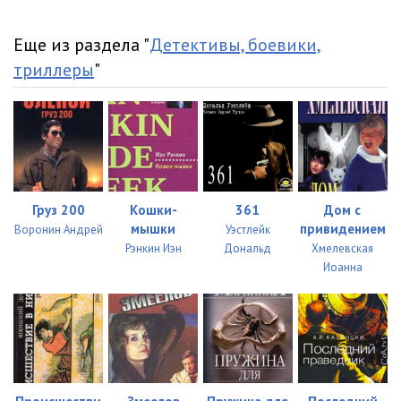
Еще из раздела "
Детективы, боевики,
триллеры
"
Груз 200
Кошки-
361
Дом с
мышки
привидением
Воронин Андрей
Уэстлейк
Рэнкин Иэн
Дональд
Хмелевская
Иоанна