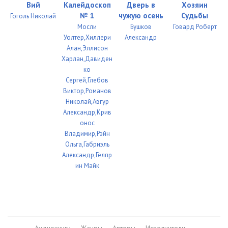
Вий
Калейдоскоп
Дверь в
Хозяин
№ 1
чужую осень
Судьбы
Гоголь Николай
Мосли
Бушков
Говард Роберт
Уолтер,Хиллери
Александр
Алан,Эллисон
Харлан,Давиден
ко
Сергей,Глебов
Виктор,Романов
Николай,Авгур
Александр,Крив
онос
Владимир,Рэйн
Ольга,Габриэль
Александр,Гелпр
ин Майк
Аудиокниги
Жанры
Авторы
Исполнители