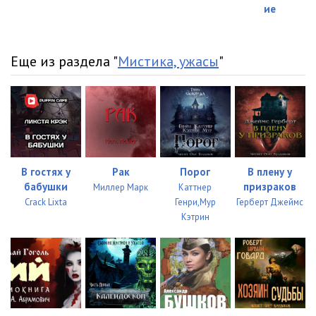
ие
Еще из раздела "
Мистика, ужасы
"
В гостях у
Рак
Порог
В плену у
бабушки
призраков
Миллер Марк
Каттнер
Crack Lixta
Генри,Мур
Герберт Джеймс
Кэтрин