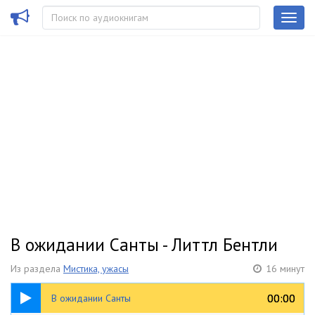
В ожидании Санты - Литтл Бентли
Из раздела
Мистика, ужасы
16 минут
16:53
00:00
00:00
В ожидании Санты