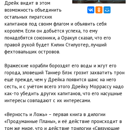
Дрейк видит в этом
11 Верность и Ложь. Глава 11 - Феникс
22:09
возможность объединить
12 Верность и Ложь. Глава 12 - Фортуна
14:40
остальных пиратских
капитанов под своим флагом и объявить себя
13 Верность и Ложь. Глава 13 - Феникс
02:59
королём. Если он добьётся успеха, то ему
понадобятся союзники, а Оракул сказал, что его
14 Верность и Ложь. Глава 14 - Фортуна
15:50
правой рукой будет Килин Стилуотер, лучший
15 Верность и Ложь. Глава 15 - Феникс
15:09
фехтовальщик островов.
16 Верность и Ложь. Глава 16 - Фортуна
24:37
Вражеские корабли бороздят его воды и жгут его
города, зловещий Таннер Блэк грозит захватить трон
17 Верность и Ложь. Глава 17 - Чёрная Смерть
06:47
ещё прежде, чем у Дрейка появится шанс на него
18 Верность и Ложь. Глава 18 - Звёздный Рассвет
06:28
сесть, и с учётом всего этого Дрейку Моррассу надо
как-то убедить других капитанов, что его насущные
19 Верность и Ложь. Глава 19 - Феникс
12:10
интересы совпадают с их интересами.
20 Верность и Ложь. Глава 20 - Фортуна
23:06
«Верность и Ложь» – первая книга в дилогии
21 Верность и Ложь. Глава 21 - Звёздный Рассвет
27:52
«Продуманные Планы», и её действие происходит в
том же мире, что и действие трилогии «Связующие