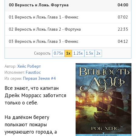
00 Верность и Ложь. Фортуна
04:00
01 Верность и Ложь. Глава 1 - Феникс
07:02
02 Верность и Ложь. Глава 2 - Фортуна
22:35
03 Верность и Ложь. Глава 3 - Феникс
04:12
Скорость
0.75x
1x
1.25x
1.5x
2x
04 Верность и Ложь. Глава 4 - Фортуна
06:55
05 Верность и Ложь. Глава 5 - Феникс
17:58
Автор:
Хейс Роберт
Исполняет:
Faustloc
06 Верность и Ложь. Глава 6 - Фортуна
31:58
Из серии:
Первая Земля #4
Все знают, что капитан
07 Верность и Ложь. Глава 7 - Феникс
12:42
Дрейк Моррасс заботится
только о себе.
08 Верность и Ложь. Глава 8 - Феникс
10:08
09 Верность и Ложь. Глава 9 - Фортуна
08:29
На далёком берегу
полыхают пожары
10 Верность и Ложь. Глава 10 - Феникс
30:02
умирающего города, а