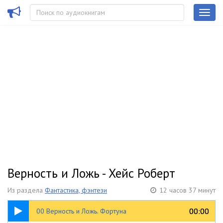
Верность и Ложь - Хейс Роберт
Из раздела
Фантастика, фэнтези
12 часов 37 минут
04:00
00:00
00:00
00 Верность и Ложь. Фортуна