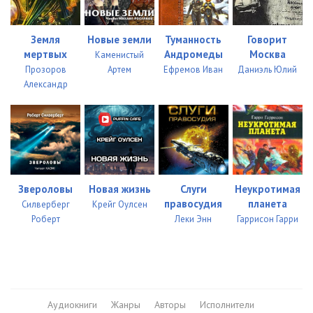
Земля
Новые земли
Туманность
Говорит
мертвых
Андромеды
Москва
Каменистый
Прозоров
Артем
Ефремов Иван
Даниэль Юлий
Александр
Звероловы
Новая жизнь
Слуги
Неукротимая
правосудия
планета
Силверберг
Крейг Оулсен
Роберт
Леки Энн
Гаррисон Гарри
Аудиокниги
Жанры
Авторы
Исполнители