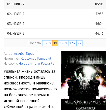
01. НВДР-2
05:08
02. НВДР-2
52:58
03. НВДР-2
46:04
04. НВДР-2
46:46
Скорость
0.75x
1x
1.25x
1.5x
2x
05. НВДР-2
48:53
06. НВДР-2
38:51
Автор:
Асачёв Тарас
Исполняет:
Коршунов Геннадий
07. НВДР-2
32:15
Из серии:
Не время для Реала #2
Реальная жизнь осталась за
08. НВДР-2
45:50
спиной, впереди лишь
неизвестность и миллионы
09. НВДР-2
35:42
возможностей помноженных
10. НВДР-2
34:14
на бесконечное время в
игровой вселенной
11. НВДР-2
38:33
«Железной стратегии». Что