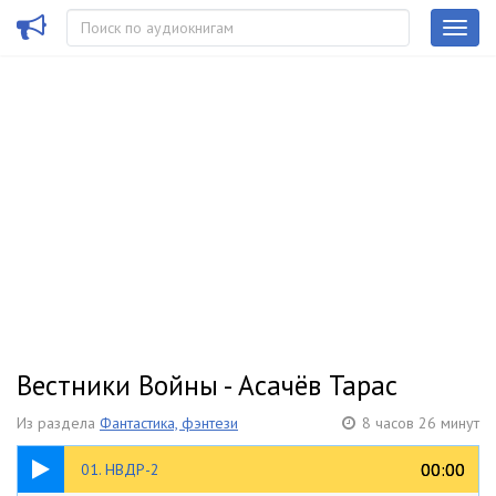
Вестники Войны - Асачёв Тарас
Из раздела
Фантастика, фэнтези
8 часов 26 минут
05:08
00:00
00:00
01. НВДР-2