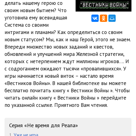
делать нашему герою со
12. НВДР-2
39:21
своим новым бытием? Что
13. НВДР-2
41:35
уготовила ему всевидящая
Система со своими
интригами и планами? Как определиться со своим
новым статусом? Мы, как и наш Герой, этого не знаем.
Впереди множество новых заданий и квестов,
обновлений и улучшений мира Железной стратегии,
которых с нетерпением ждут миллионы игроков…. И
с содроганием ожидают тысячи «провалившихся». У
игры начинается новый виток – настало время
«Вестников Войны». В нашей библиотеке вы можете
бесплатно почитать книгу « Вестники Войны ». Чтобы
читать онлайн книгу « Вестники Войны » перейдите
по указанной ссылке. Приятного Вам чтения.
Серия «Не время для Реала»
1.
Уже не игра