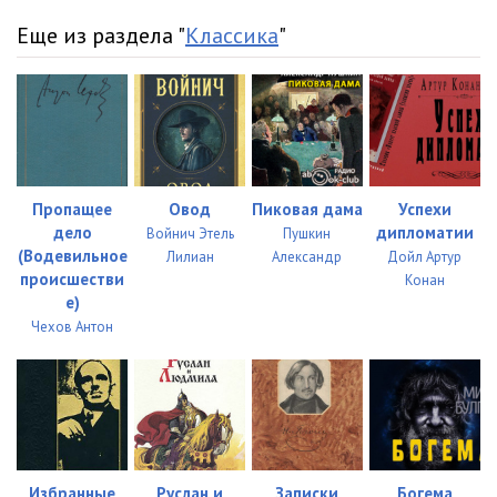
Еще из раздела "
Классика
"
Пропащее
Овод
Пиковая дама
Успехи
дело
дипломатии
Войнич Этель
Пушкин
(Водевильное
Лилиан
Александр
Дойл Артур
происшестви
Конан
е)
Чехов Антон
Избранные
Руслан и
Записки
Богема