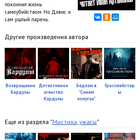
покончил жизнь
самоубийством. Но Дэвис и
сам ушлый парень.
Другие произведения автора
Возвращение
Детективное
Бедлам в
Гроссмейстер
Кардулы
агенство
"Синем
ы
Кардулы
попугае"
Еще из раздела "
Мистика, ужасы
"