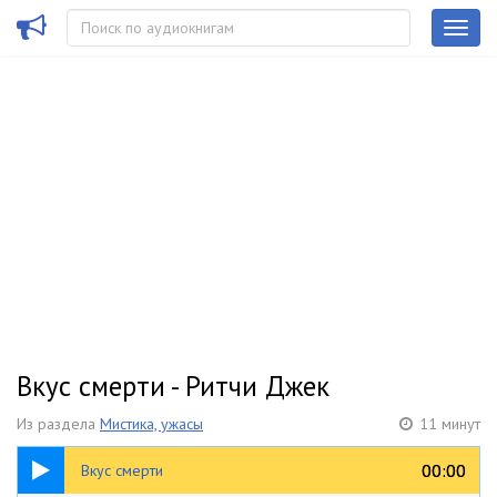
Вкус смерти - Ритчи Джек
Из раздела
Мистика, ужасы
11 минут
11:47
00:00
00:00
Вкус смерти