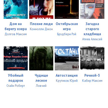
Дом на
Плохие люди
Октябрьская
Загадка
берегу озера
игра
старого
Коннолли Джон
кладбища
Долгов Максим
Брэдбери Рэй
Атеев Алексей
Убойный
Чудище
Автостанция
Речной-3
подарок
лесное
Крутиков Юрий
Кабир Максим
Стайн Роберт
Ловчий