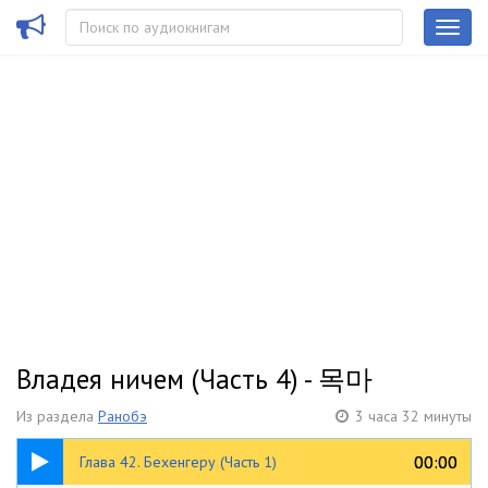
Владея ничем (Часть 4) - 목마
Из раздела
Ранобэ
3 часа 32 минуты
09:42
00:00
00:00
Глава 42. Бехенгеру (Часть 1)