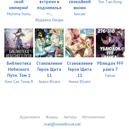
ской
встречи в
спокойной
Yun Tian Kong
империи!
подземелье
жизни
—...
Mishima Yomu
Бэксам
Фуджино Омори
Библиотека
Становление
Становление
Ублюдок FFF
Небесного
Героя Щита
Героя Щита
ранга 7
Пути. Том 1
11
12
Farnar
Хэнг Сао Тиэнь Я
Анеко Юсаги
Анеко Юсаги
Аудиокниги
Жанры
Авторы
Исполнители
mail@sweetbook.net