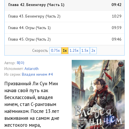
Глава 42. Бехенгеру (Часть 1)
09:42
Глава 43. Бехенгеру (Часть 2)
10:29
Глава 44. Огры (Часть 1)
09:39
Глава 45. Огры (Часть 2)
09:46
Скорость
0.75x
1x
1.25x
1.5x
2x
Глава 46. Огры (Часть 3)
09:51
Глава 47. Огры (Часть 4)
09:58
Автор:
목마
Исполняет:
Astaroth
Глава 48. Огры (Часть 5)
13:06
Из серии:
Владея ничем #4
Призванный Ли Сун Мин
Глава 49. Схватка (Часть 1)
11:41
начав свой путь как
Бесклассовый, владея
Глава 50. Схватка (Часть 2)
13:44
ничем, стал C-ранговым
Глава 51. Схватка (Часть 3)
13:04
наёмником. После 13 лет
выживания на самом дне
Глава 52. Схватка (Часть 4)
12:07
жестокого мира,