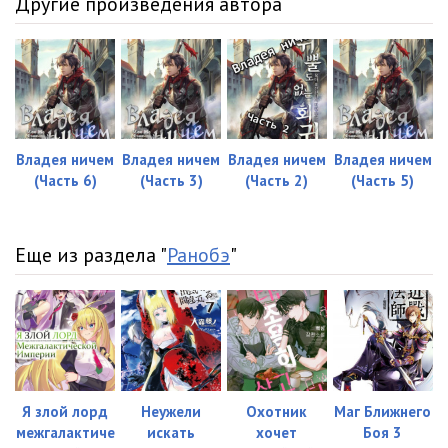
Другие произведения автора
Владея ничем
Владея ничем
Владея ничем
Владея ничем
(Часть 6)
(Часть 3)
(Часть 2)
(Часть 5)
Еще из раздела "
Ранобэ
"
Я злой лорд
Неужели
Охотник
Маг Ближнего
межгалактиче
искать
хочет
Боя 3