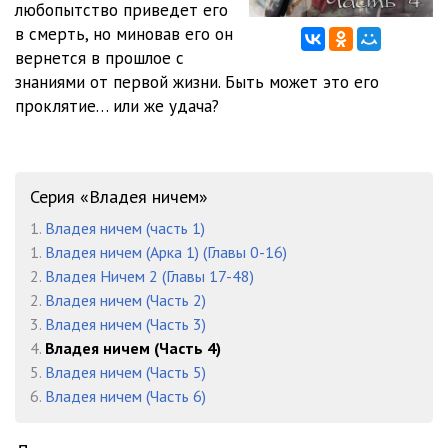
любопытство приведет его
Глава 53. Схватка (Часть 5)
12:14
в смерть, но миновав его он
Глава 54. Переменная (Часть 1)
13:58
вернется в прошлое с
знаниями от первой жизни. Быть может это его
Глава 55. Переменная (Часть 2)
12:24
проклятие… или же удача?
Глава 56. Переменная (Часть 3)
12:30
Глава 57. Переменная (Часть 4)
12:42
Серия «Владея ничем»
Глава 58. Подземелье (Часть 1)
12:09
1.
Владея ничем (часть 1)
Глава 59. Подземелье (Часть 2)
12:01
1.
Владея ничем (Арка 1) (Главы 0-16)
2.
Владея Ничем 2 (Главы 17-48)
Комментарий исполнителя
01:02
2.
Владея ничем (Часть 2)
3.
Владея ничем (Часть 3)
4.
Владея ничем (Часть 4)
5.
Владея ничем (Часть 5)
6.
Владея ничем (Часть 6)