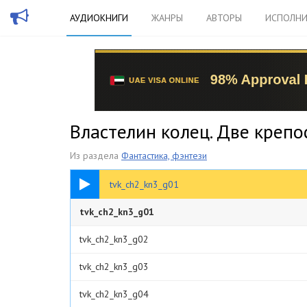
АУДИОКНИГИ
ЖАНРЫ
АВТОРЫ
ИСПОЛНИ
Властелин колец. Две крепо
Из раздела
Фантастика, фэнтези
20:07
tvk_ch2_kn3_g01
tvk_ch2_kn3_g01
tvk_ch2_kn3_g02
tvk_ch2_kn3_g03
tvk_ch2_kn3_g04