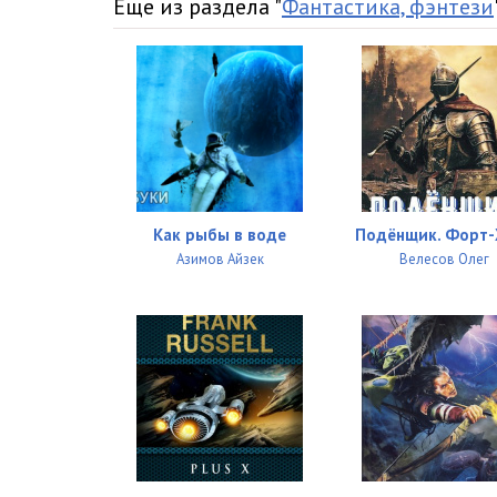
Еще из раздела "
Фантастика, фэнтези
Как рыбы в воде
Подёнщик. Форт-
Азимов Айзек
Велесов Олег