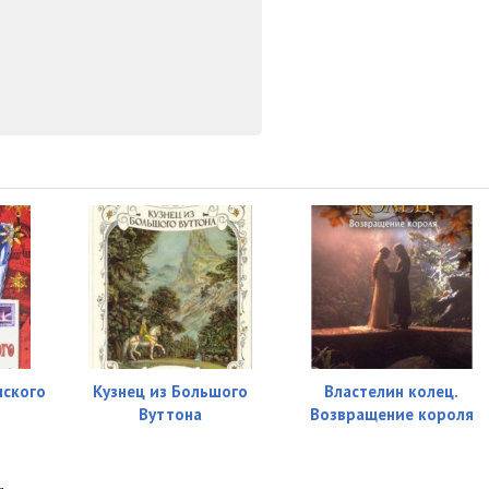
55:26
29:59
19:53
34:18
27:09
38:00
нского
Кузнец из Большого
Властелин колец.
Вуттона
Возвращение короля