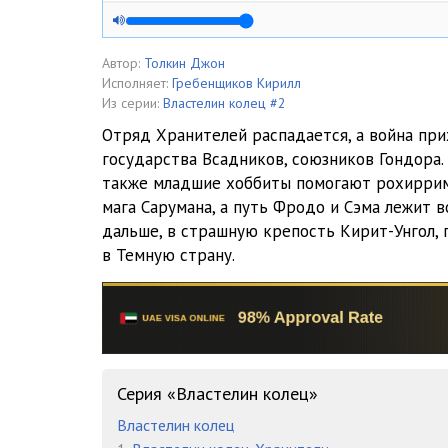
tvk_ch2_kn3_g05
tvk_ch2_kn3_g06
Автор:
Толкин Джон
Исполняет:
Гребенщиков Кирилл
tvk_ch2_kn3_g07
Из серии:
Властелин колец #2
Отряд Хранителей распадается, а война при
tvk_ch2_kn3_g08
государства Всадников, союзников Гондора. А
также младшие хоббиты помогают рохирри
tvk_ch2_kn3_g09
мага Сарумана, а путь Фродо и Сэма лежит в
tvk_ch2_kn3_g10
дальше, в страшную крепость Кирит-Унгол, 
в Темную страну.
tvk_ch2_kn3_g11
tvk_ch2_kn4_g01
tvk_ch2_kn4_g02
tvk_ch2_kn4_g03
Серия «Властелин колец»
tvk_ch2_kn4_g04
Властелин колец