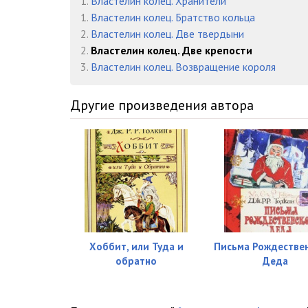
1.
Властелин колец. Хранители
tvk_ch2_kn4_g05
1.
Властелин колец. Братство кольца
2.
Властелин колец. Две твердыни
tvk_ch2_kn4_g06
2.
Властелин колец. Две крепости
tvk_ch2_kn4_g07
3.
Властелин колец. Возвращение короля
tvk_ch2_kn4_g08
Другие произведения автора
tvk_ch2_kn4_g09
tvk_ch2_kn4_g10
Хоббит, или Туда и
Письма Рождестве
обратно
Деда