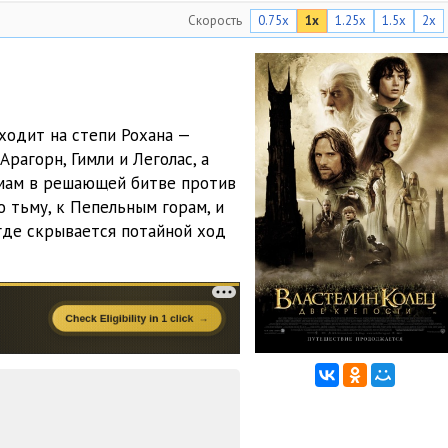
Скорость
0.75x
1x
1.25x
1.5x
2x
41:29
44:14
32:18
ходит на степи Рохана —
41:17
рагорн, Гимли и Леголас, а
мам в решающей битве против
28:45
о тьму, к Пепельным горам, и
33:47
где скрывается потайной ход
31:55
40:27
36:41
28:52
33:54