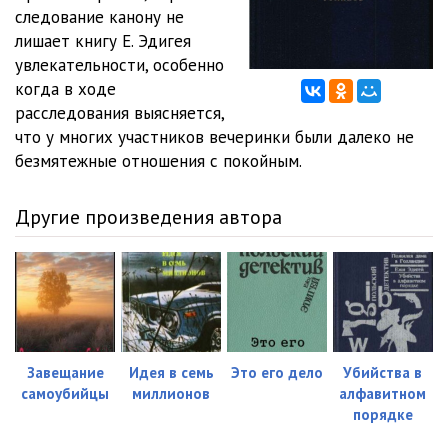
следование канону не
0012
20:08
лишает книгу Е. Эдигея
увлекательности, особенно
0013
21:01
когда в ходе
расследования выясняется,
0014
16:28
что у многих участников вечеринки были далеко не
0015
14:51
безмятежные отношения с покойным.
0016
10:14
Другие произведения автора
0017
20:38
Завещание
Идея в семь
Это его дело
Убийства в
самоубийцы
миллионов
алфавитном
порядке