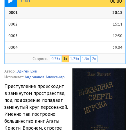
00:00
00:00
0001
0001
20:18
0002
15:11
0003
12:30
0004
39:04
Скорость
0.75x
1x
1.25x
1.5x
2x
0005
13:51
0006
33:50
Автор:
Эдигей Ежи
Исполняет:
Андрианов Александр
0007
28:40
Преступление происходит
в замкнутом пространстве,
0008
24:28
под подозрение попадает
0009
30:17
замкнутый круг персонажей.
Именно так построено
0010
23:14
большинство книг Агаты
Кристи. Впрочем, строгое
0011
28:56