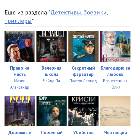
Еще из раздела "
Детективы, боевики,
триллеры
"
Право на
Вечерняя
Секретный
Благодарю за
месть
школа
фарватер
любовь
Мазин
Чайлд Ли
Платов Леонид
Вознесенская
Александр
Юлия
Дорожные
Порочный
Убийство
Мертвецки