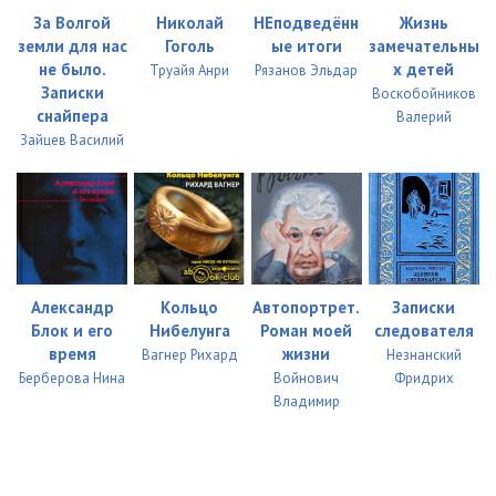
За Волгой
Николай
НЕподведённ
Жизнь
земли для нас
Гоголь
ые итоги
замечательны
не было.
х детей
Труайя Анри
Рязанов Эльдар
Записки
Воскобойников
снайпера
Валерий
Зайцев Василий
Александр
Кольцо
Автопортрет.
Записки
Блок и его
Нибелунга
Роман моей
следователя
время
жизни
Вагнер Рихард
Незнанский
Берберова Нина
Войнович
Фридрих
Владимир