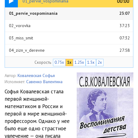
00:00
00:00
01_pervie_vospominania
01_pervie_vospominania
23:07
02_vorovka
37:23
03_miss_smit
07:32
04_zizn_v_derevne
27:58
Скорость
0.75x
1x
1.25x
1.5x
2x
05 - moi_dada_petr_vasilevits
26:11
06 -dada_fedor_fedorovts_subert
17:39
Автор:
Ковалевская Софья
Исполняет:
Савенко Валентина
07_moja_sestra_anuta - копия
25:23
Софья Ковалевская стала
первой женщиной-
07_moja_sestra_anuta
25:24
математиком в России и
08_nigilizm_anuti
21:03
первой в мире женщиной-
профессором. Однако у нее
09_otezd_guvernantki
36:46
было еще одно страстное
увлечение — она писала
10_znakomstvo_s_Dostoevskim
57:23