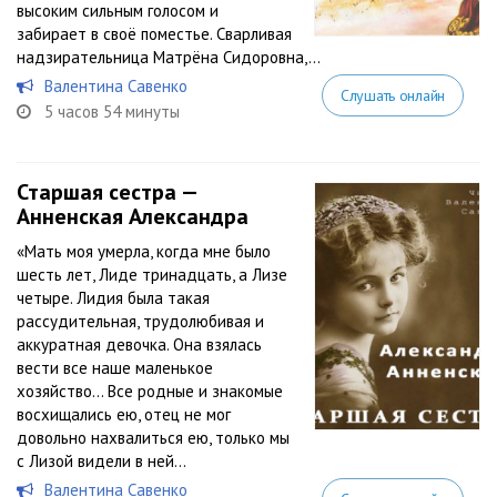
высоким сильным голосом и
забирает в своё поместье. Сварливая
надзирательница Матрёна Сидоровна,...
Валентина Савенко
Слушать онлайн
5 часов 54 минуты
Старшая сестра —
Анненская Александра
«Мать моя умерла, когда мне было
шесть лет, Лиде тринадцать, а Лизе
четыре. Лидия была такая
рассудительная, трудолюбивая и
аккуратная девочка. Она взялась
вести все наше маленькое
хозяйство… Все родные и знакомые
восхищались ею, отец не мог
довольно нахвалиться ею, только мы
с Лизой видели в ней...
Валентина Савенко