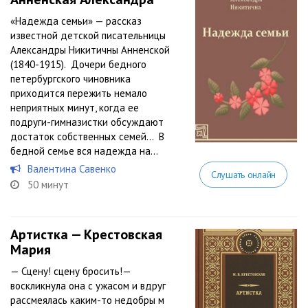
«Надежда семьи» — рассказ
известной детской писательницы
Александры Никитичны Анненской
(1840-1915). Дочери бедного
петербургского чиновника
приходится пережить немало
неприятных минут, когда ее
подруги-гимназистки обсуждают
достаток собственных семей… В
бедной семье вся надежда на...
Валентина Савенко
Слушать онлайн
50 минут
Артистка — Крестовская
Мария
— Сцену! сцену бросить!—
воскликнула она с ужасом и вдруг
раcсмеялась каким-то недобры м