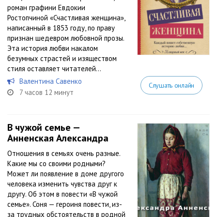
роман графини Евдокии
Ростопчиной «Счастливая женщина»,
написанный в 1853 году, по праву
признан шедевром любовной прозы.
Эта история любви накалом
безумных страстей и изяществом
стиля оставляет читателей...
Валентина Савенко
Слушать онлайн
7 часов 12 минут
В чужой семье —
Анненская Александра
Отношения в семьях очень разные.
Какие мы со своими родными?
Может ли появление в доме другого
человека изменить чувства друг к
другу. Об этом в повести «В чужой
семье». Соня — героиня повести, из-
за трудных обстоятельств в родной