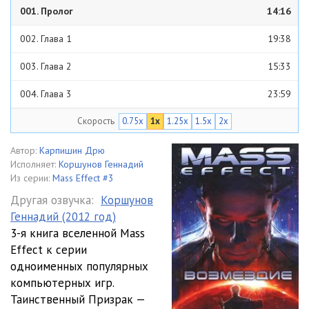
001. Пролог
14:16
002. Глава 1
19:38
003. Глава 2
15:33
004. Глава 3
23:59
Скорость
0.75x
1x
1.25x
1.5x
2x
005. Глава 4
06:36
006. Глава 4-2
03:53
Автор:
Карпишин Дрю
Исполняет:
Коршунов Геннадий
007. Глава 4-3
06:13
Из серии:
Mass Effect #3
Другая озвучка:
Коршунов
008. Глава 4-4
15:38
Геннадий (2012 год)
3-я книга вселенной Mass
009. Глава 5
10:05
Effect к серии
010. Глава 5-2
08:28
одноименных популярных
компьютерных игр.
011. Глава 6
15:08
Таинственный Призрак —