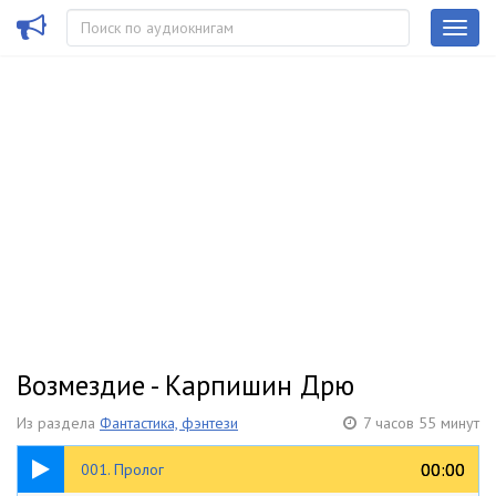
Возмездие - Карпишин Дрю
Из раздела
Фантастика, фэнтези
7 часов 55 минут
14:16
00:00
00:00
001. Пролог