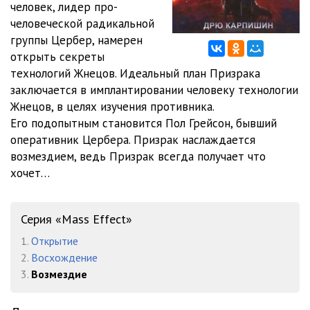
человек, лидер про-
012. Глава 7
13:58
человеческой радикальной
013. Глава 8
05:26
группы Цербер, намерен
открыть секреты
014. Глава 8-2
06:50
технологий Жнецов. Идеальный план Призрака
заключается в имплантировании человеку технологии
015. Глава 8-3
02:26
Жнецов, в целях изучения противника.
016. Глава 8-4
04:22
Его подопытным становится Пол Грейсон, бывший
оперативник Цербера. Призрак наслаждается
017. Глава 9
06:44
возмездием, ведь Призрак всегда получает что
хочет…
018. Глава 9-2
08:47
019. Глава 10
05:51
Серия «Mass Effect»
020. Глава 10-2
19:00
1.
Открытие
021. Глава 11
20:42
2.
Восхождение
3.
Возмездие
022. Глава 12
08:55