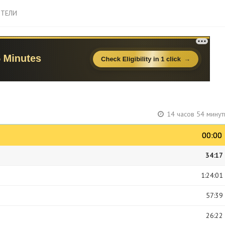
ТЕЛИ
14 часов 54 минут
00:00
00:00
34:17
1:24:01
57:39
26:22