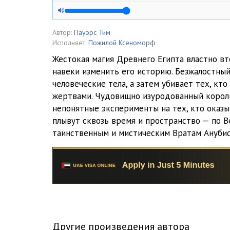
005
006
Автор:
Пауэрс Тим
Исполняет:
Пожилой Ксеноморф
007
Жестокая магия Древнего Египта властно вт
навеки изменить его историю. Безжалостный
008
человеческие тела, а затем убивает тех, кто
009
жертвами. Чудовищно изуродованный корол
непонятные эксперименты на тех, кто оказы
010
плывут сквозь время и пространство — по В
таинственным и мистическим Вратам Анубис
011
012
013
014
015
Другие произведения автора