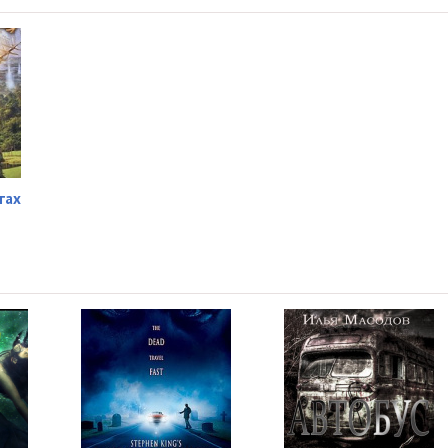
1:14:51
10:06
гах