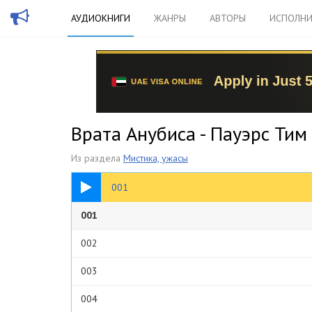
АУДИОКНИГИ
ЖАНРЫ
АВТОРЫ
ИСПОЛНИ
Врата Анубиса - Пауэрс Тим
Из раздела
Мистика, ужасы
34:17
001
001
002
003
004