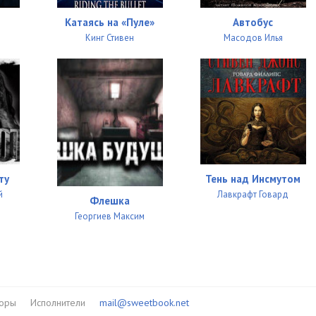
Катаясь на «Пуле»
Автобус
Кинг Стивен
Масодов Илья
ту
Тень над Инсмутом
й
Лавкрафт Говард
Флешка
Георгиев Максим
торы
Исполнители
mail@sweetbook.net