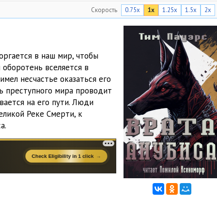
Скорость
0.75x
1x
1.25x
1.5x
2x
53:31
1:03:18
1:17:33
оргается в наш мир, чтобы
 оборотень вселяется в
1:27:12
 имел несчастье оказаться его
1:07:36
ь преступного мира проводит
вается на его пути. Люди
1:15:08
еликой Реке Смерти, к
а.
46:54
40:14
35:07
41:35
18:46