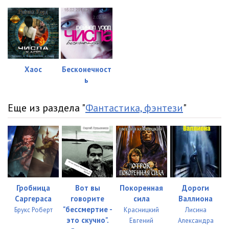
023
08:52
024
22:37
025
13:03
026
09:49
Хаос
Бесконечност
ь
027
10:17
028
16:01
Еще из раздела "
Фантастика, фэнтези
"
029
17:28
030
15:23
031
12:59
032
10:58
Гробница
Вот вы
Покоренная
Дороги
Саргераса
говорите
сила
Валлиона
033
13:13
"бессмертие -
Брукс Роберт
Красницкий
Лисина
это скучно".
Евгений
Александра
034
13:38