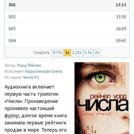
001
15:13
002
13:50
003
16:09
004
09:43
Скорость
0.75x
1x
1.25x
1.5x
2x
005
19:01
006
20:34
Автор:
Уорд Рейчел
Исполняет:
Коростенская Елена
007
12:34
Из серии:
Числа #1
Аудиокнига включает
008
19:13
первую часть трилогии
«Числа». Произведение
009
07:13
произвело настоящий
010
14:03
фурор, долгое время книга
занимала первые рейтинги
011
16:31
продаж в мире. Теперь его