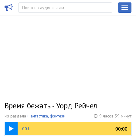
Время бежать - Уорд Рейчел
Из раздела
Фантастика, фэнтези
9 часов 39 минут
15:13
00:00
00:00
001