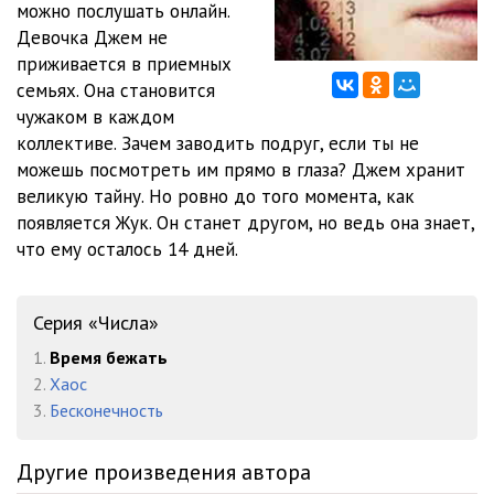
можно послушать онлайн.
012
19:08
Девочка Джем не
013
15:58
приживается в приемных
семьях. Она становится
014
10:47
чужаком в каждом
коллективе. Зачем заводить подруг, если ты не
015
09:02
можешь посмотреть им прямо в глаза? Джем хранит
016
21:56
великую тайну. Но ровно до того момента, как
появляется Жук. Он станет другом, но ведь она знает,
017
25:52
что ему осталось 14 дней.
018
10:29
019
16:02
Серия «Числа»
1.
Время бежать
020
11:43
2.
Хаос
021
23:42
3.
Бесконечность
022
11:02
Другие произведения автора