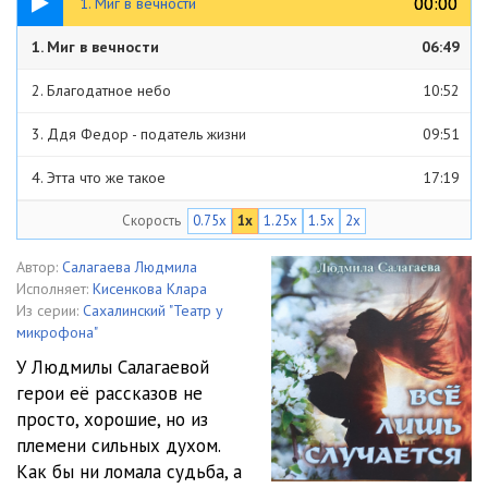
00:00
00:00
1. Миг в вечности
1. Миг в вечности
06:49
2. Благодатное небо
10:52
3. Ддя Федор - податель жизни
09:51
4. Этта что же такое
17:19
Скорость
0.75x
1x
1.25x
1.5x
2x
5. Все лишь случается
21:49
6. Лучше нету того цвету
09:47
Автор:
Салагаева Людмила
Исполняет:
Кисенкова Клара
Из серии:
Сахалинский "Театр у
микрофона"
У Людмилы Салагаевой
герои её рассказов не
просто, хорошие, но из
племени сильных духом.
Как бы ни ломала судьба, а