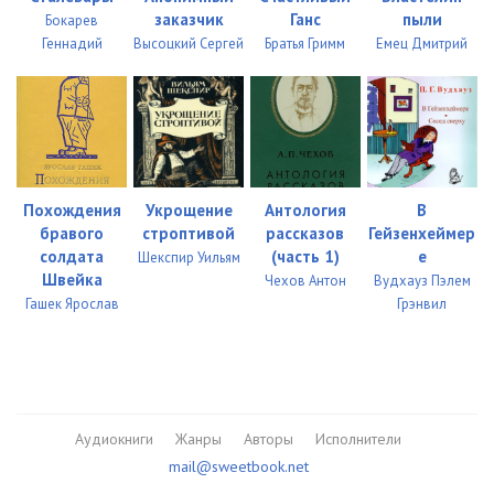
заказчик
Ганс
пыли
Бокарев
Геннадий
Высоцкий Сергей
Братья Гримм
Емец Дмитрий
Похождения
Укрощение
Антология
В
бравого
строптивой
рассказов
Гейзенхеймер
солдата
(часть 1)
е
Шекспир Уильям
Швейка
Чехов Антон
Вудхауз Пэлем
Гашек Ярослав
Грэнвил
Аудиокниги
Жанры
Авторы
Исполнители
mail@sweetbook.net