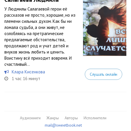
У Людмилы Салагаевой герои её
рассказов не просто, хорошие, но из
племени сильных духом. Как бы ни
ломала судьба, а они живут, не
озлобляясь на претрагические
предлагаемые обстоятельства,
продолжают род и учат детей и
внуков жизнь любить и ценить.
Воистину всё приходит вовремя. И
счастливый...
Клара Кисенкова
Слушать онлайн
1 час 16 минут
Аудиокниги
Жанры
Авторы
Исполнители
mail@sweetbook.net