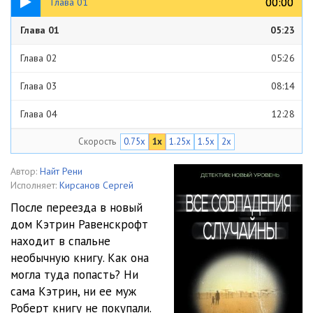
00:00
00:00
Глава 01
Глава 01
05:23
Глава 02
05:26
Глава 03
08:14
Глава 04
12:28
Скорость
0.75x
1x
1.25x
1.5x
2x
Глава 05
04:43
Глава 06
06:26
Автор:
Найт Рени
Исполняет:
Кирсанов Сергей
Глава 07
14:11
После переезда в новый
дом Кэтрин Равенскрофт
Глава 08
08:39
находит в спальне
Глава 09
09:45
необычную книгу. Как она
могла туда попасть? Ни
Глава 10
05:45
сама Кэтрин, ни ее муж
Роберт книгу не покупали.
Глава 11
12:11