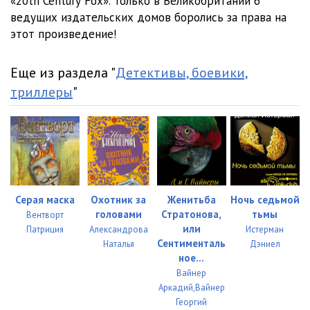
«20th Сеnturу Fох». Только в Великобритании 6
ведущих издательских домов боролись за права на
Глава 23
10:15
этот произведение!
Глава 24
08:12
Еще из раздела "
Детективы, боевики,
Глава 25
09:10
триллеры
"
Глава 26
11:06
Глава 27
07:27
Глава 28
03:45
Глава 29
18:04
Серая маска
Охотник за
Женитьба
Ночь седьмой
Глава 30
08:36
головами
Стратонова,
тьмы
Вентворт
или
Патриция
Александрова
Истерман
Глава 31
15:13
Сентименталь
Наталья
Дэниел
ное...
Глава 32
09:38
Вайнер
Аркадий,Вайнер
Глава 33
06:00
Георгий