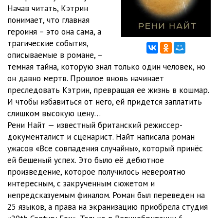
Начав читать, Кэтрин
Глава 12
19:21
понимает, что главная
героиня – это она сама, а
Глава 13
21:21
трагические события,
описываемые в романе, –
Глава 14
13:13
темная тайна, которую знал только один человек, но
Глава 15
10:35
он давно мертв. Прошлое вновь начинает
преследовать Кэтрин, превращая ее жизнь в кошмар.
Глава 16
04:09
И чтобы избавиться от него, ей придется заплатить
слишком высокую цену…
Глава 17
11:01
Рени Найт — известный британский режиссер-
Глава 18
02:49
документалист и сценарист. Найт написала роман
ужасов «Все совпадения случайны», который принёс
Глава 19
05:13
ей бешеный успех. Это было её дебютное
произведение, которое получилось невероятно
Глава 20
03:10
интересным, с закрученным сюжетом и
Глава 21
07:57
непредсказуемым финалом. Роман был переведен на
25 языков, а права на экранизацию приобрела студия
Глава 22
19:00