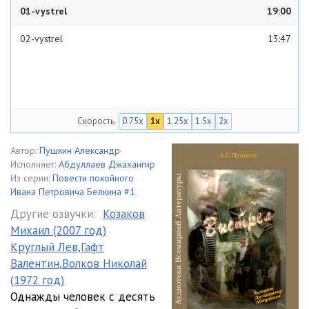
01-vystrel
19:00
02-vystrel
13:47
Скорость
0.75x
1x
1.25x
1.5x
2x
Автор:
Пушкин Александр
Исполняет:
Абдуллаев Джахангир
Из серии:
Повести покойного
Ивана Петровича Белкина #1
Другие озвучки:
Козаков
Михаил (2007 год)
Круглый Лев,Гафт
Валентин,Волков Николай
(1972 год)
Однажды человек с десять