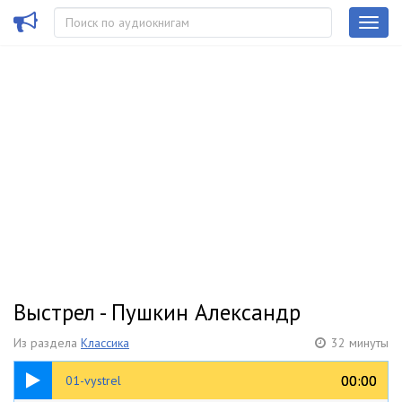
Выстрел - Пушкин Александр
Из раздела
Классика
32 минуты
19:00
00:00
00:00
01-vystrel