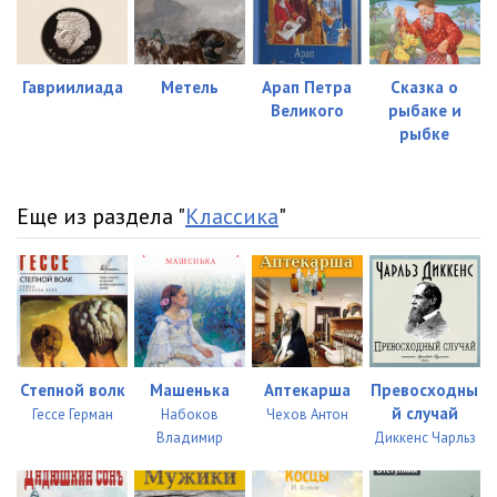
Гавриилиада
Метель
Арап Петра
Сказка о
Великого
рыбаке и
рыбке
Еще из раздела "
Классика
"
Степной волк
Машенька
Аптекарша
Превосходны
й случай
Гессе Герман
Набоков
Чехов Антон
Владимир
Диккенс Чарльз