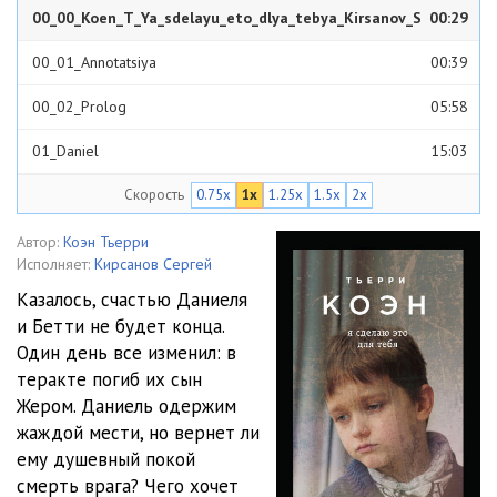
00_00_Koen_T_Ya_sdelayu_eto_dlya_tebya_Kirsanov_S
00:29
00_01_Annotatsiya
00:39
00_02_Prolog
05:58
01_Daniel
15:03
Скорость
0.75x
1x
1.25x
1.5x
2x
02_Zhan
03:15
03_Daniel
20:00
Автор:
Коэн Тьерри
Исполняет:
Кирсанов Сергей
04_Zhan
03:11
Казалось, счастью Даниеля
и Бетти не будет конца.
05_Daniel
11:14
Один день все изменил: в
06_Zhan
04:32
теракте погиб их сын
Жером. Даниель одержим
07_Daniel
12:15
жаждой мести, но вернет ли
ему душевный покой
08_Zhan
02:32
смерть врага? Чего хочет