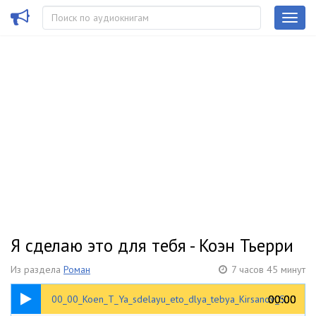
Я сделаю это для тебя - Коэн Тьерри
Из раздела
Роман
7 часов 45 минут
00:29
00:00
00:00
00_00_Koen_T_Ya_sdelayu_eto_dlya_tebya_Kirsanov_S