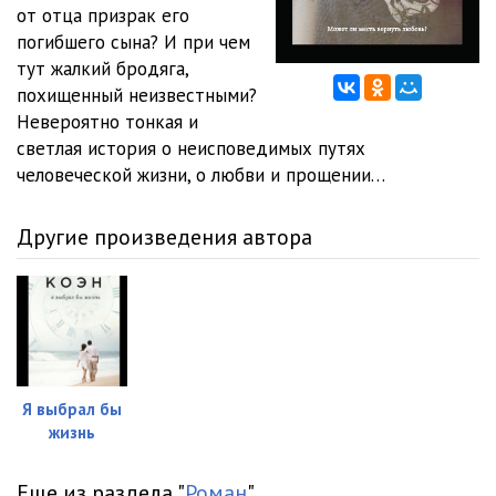
09_Daniel
08:25
от отца призрак его
погибшего сына? И при чем
10_Zhan
03:25
тут жалкий бродяга,
похищенный неизвестными?
11_Daniel
14:38
Невероятно тонкая и
12_Zhan
06:53
светлая история о неисповедимых путях
человеческой жизни, о любви и прощении…
13_Daniel
06:06
14_Zhan
11:25
Другие произведения автора
15_Daniel
07:46
16_Zhan
12:10
17_Daniel
19:40
18_Zhan
20:30
Я выбрал бы
жизнь
19_Daniel
30:38
Еще из раздела "
Роман
"