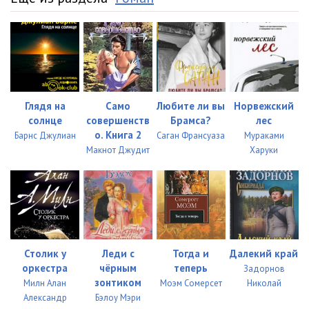
20_Zhan
18:55
21_Daniel
12:47
22_Zhan
11:09
23_Daniel
13:24
Глядя на
Само
Любите ли вы
Норвежский
24_Zhan
10:08
солнце
совершенств
Брамса?
лес
о. Книга 2
Барнс Джулиан
Саган Франсуаза
Мураками
25_Daniel
02:45
Макнот Джудит
Харуки
26_Zhan
23:14
27_Daniel
21:25
28_Zhan
03:36
29_Daniel
10:07
Столик у
Леди с
Тогда и
Далекий край
оркестра
чёрным
теперь
Задорнов
30_Zhan
04:41
зонтиком
Милн Алан
Моэм Сомерсет
Николай
Александр
Бэлоу Мэри
31_Daniel
17:30