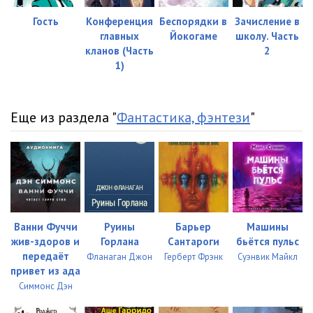
Гость
Конференция
Беспорядки в
Зачисление в
главных
Йокогаме
школу. Часть
кланов (Часть
2
1)
Еще из раздела "
Фантастика, фэнтези
"
Ванни Фуччи
Руины
Барьер
Машины
жив-здоров и
Горлана
Сантароги
бьётся пульс
передаёт
Фланаган Джон
Герберт Фрэнк
Суэнвик Майкл
привет из ада
Симмонс Дэн