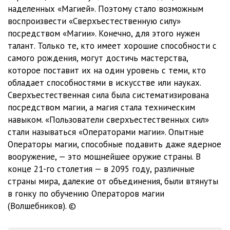
наделенных «Магией». Поэтому стало возможным
23 Непутевый ученик v01 - Глава 03 10
09:14
воспроизвести «Сверхъестественную силу»
посредством «Магии». Конечно, для этого нужен
24 Непутевый ученик v01 - Глава 03 11
09:27
талант. Только те, кто имеет хорошие способности с
25 Непутевый ученик v01 - Глава 04 01
11:48
самого рождения, могут достичь мастерства,
которое поставит их на один уровень с теми, кто
26 Непутевый ученик v01 - Глава 04 02
09:53
обладает способностями в искусстве или науках.
Сверхъестественная сила была систематизирована
27 Непутевый ученик v01 - Глава 05 01
13:51
посредством магии, а магия стала техническим
28 Непутевый ученик v01 - Глава 05 02
12:57
навыком. «Пользователи сверхъестественных сил»
стали называться «Операторами магии». Опытные
29 Непутевый ученик v01 - Глава 05 03
11:18
Операторы магии, способные подавить даже ядерное
вооружение, — это мощнейшее оружие страны. В
30 Непутевый ученик v01 - Глава 05 04
17:17
конце 21-го столетия — в 2095 году, различные
31 Непутевый ученик v01 - Глава 05 05
06:56
страны мира, далекие от объединения, были втянуты
в гонку по обучению Операторов магии
32 Непутевый ученик v01 - Послесловие автора
05:14
(Волшебников). ©