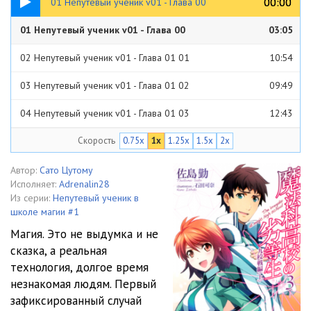
00:00
00:00
01 Непутевый ученик v01 - Глава 00
01 Непутевый ученик v01 - Глава 00
03:05
02 Непутевый ученик v01 - Глава 01 01
10:54
03 Непутевый ученик v01 - Глава 01 02
09:49
04 Непутевый ученик v01 - Глава 01 03
12:43
Скорость
0.75x
1x
1.25x
1.5x
2x
05 Непутевый ученик v01 - Глава 01 04
11:47
06 Непутевый ученик v01 - Глава 01 05
14:55
Автор:
Сато Цутому
Исполняет:
Adrenalin28
07 Непутевый ученик v01 - Глава 02 01
11:33
Из серии:
Непутевый ученик в
школе магии #1
08 Непутевый ученик v01 - Глава 02 02
13:24
Магия. Это не выдумка и не
сказка, а реальная
09 Непутевый ученик v01 - Глава 02 03
06:32
технология, долгое время
10 Непутевый ученик v01 - Глава 02 04
14:38
незнакомая людям. Первый
зафиксированный случай
11 Непутевый ученик v01 - Глава 02 05
14:01