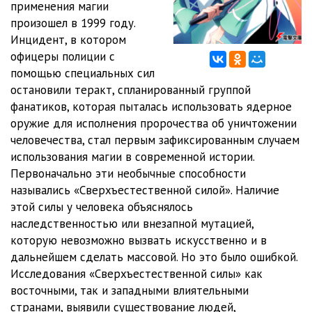
применения магии
произошел в 1999 году.
12 Непутевый ученик v01 - Глава 02 06
12:19
Инцидент, в котором
13 Непутевый ученик v01 - Глава 02 07
10:47
офицеры полиции с
помощью специальных сил
14 Непутевый ученик v01 - Глава 03 01
09:32
остановили теракт, спланированный группой
фанатиков, которая пыталась использовать ядерное
15 Непутевый ученик v01 - Глава 03 02
14:15
оружие для исполнения пророчества об уничтожении
16 Непутевый ученик v01 - Глава 03 03
13:38
человечества, стал первым зафиксированным случаем
использования магии в современной истории.
17 Непутевый ученик v01 - Глава 03 04
09:51
Первоначально эти необычные способности
назывались «Сверхъестественной силой». Наличие
18 Непутевый ученик v01 - Глава 03 05
09:23
этой силы у человека объяснялось
19 Непутевый ученик v01 - Глава 03 06
11:20
наследственностью или внезапной мутацией,
которую невозможно вызвать искусственно и в
20 Непутевый ученик v01 - Глава 03 07
14:27
дальнейшем сделать массовой. Но это было ошибкой.
Исследования «Сверхъестественной силы» как
21 Непутевый ученик v01 - Глава 03 08
15:46
восточными, так и западными влиятельными
22 Непутевый ученик v01 - Глава 03 09
13:49
странами, выявили существование людей,