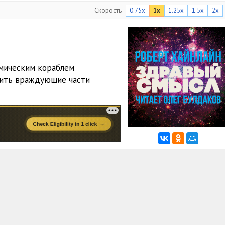
Скорость
0.75x
1x
1.25x
1.5x
2x
смическим кораблем
нить враждующие части