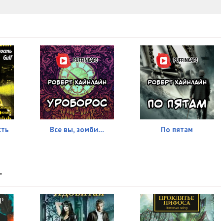
сть
Все вы, зомби...
По пятам
"