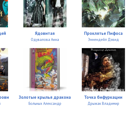
дей
Ядовитая
Проклятье Пифоса
Одувалова Анна
Эннендейл Дэвид
рови
Золотые крылья дракона
Точка бифуркации
й
Больных Александр
Дрыжак Владимир