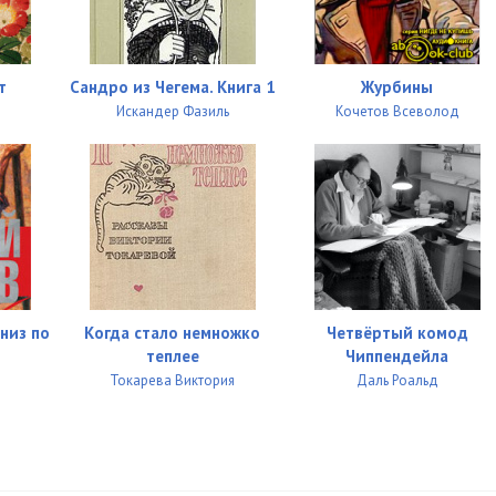
т
Сандро из Чегема. Книга 1
Журбины
Искандер Фазиль
Кочетов Всеволод
вниз по
Когда стало немножко
Четвёртый комод
теплее
Чиппендейла
Токарева Виктория
Даль Роальд