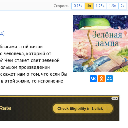
Скорость
0.75x
1x
1.25x
1.5x
2x
д)
благами этой жизни
о человека, который от
? Чем станет свет зеленой
ебольшом произведении
кажет нам о том, что если Вы
в этой жизни, то исполнение
.