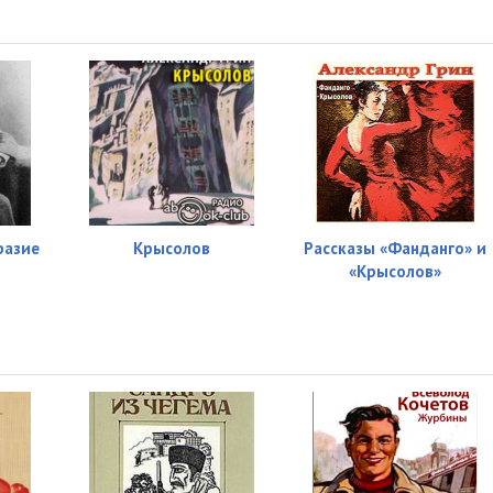
разие
Крысолов
Рассказы «Фанданго» и
«Крысолов»