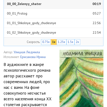
00_00_Zelenyy_shater
00:19
00_01_Prolog
05:27
01_01_Shkolnye_gody_chudesnye
22:56
01_02_Shkolnye_gody_chudesnye
22:54
Скорость
0.75x
1x
1.25x
1.5x
2x
01_03_Shkolnye_gody_chudesnye
21:53
02_01_Novyy_uchitel
29:44
Автор:
Улицкая Людмила
Исполняет:
Ерисанова Ирина
02_02_Novyy_uchitel
29:49
В аудиокниге в жанре
психологического романа
03_01_Deti_podzemelya
23:39
автор расскажет про
03_02_Deti_podzemelya
22:41
современных людей, про
нас с вами. На фоне
04_01_Lyursy
23:15
совокупного несчастья
всего населения конца ХХ
04_02_Lyursy
22:49
столетия раскрывается