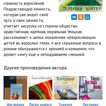
05_01_Posledniy_bal
15:28
сложность взросления.
Подрастающую личность,
05_02_Posledniy_bal
14:51
которая уже видит свой
путь и свои ценности,
06_00_Druzhba_narodov
22:28
угнетает нагрузка со стороны общества:
07_01_Zelenyy_shater
30:00
нравственная, идейная, моральная. Улицкая
рассказывает о целых поколениях невзрослеющих
07_02_Zelenyy_shater
29:59
детей во взрослых телах. А все серьезные вопросы в
романе обыгрываются с иронией и комизмом, что
07_03_Zelenyy_shater
29:39
делает книгу еще и неподражаемо смешной.
08_00_Otstavnaya_lyubov
19:50
Другие произведения автора
09_01_Vse_siroty
15:24
09_02_Vse_siroty
15:38
10_01_Svadba_Korolya_Artura
28:43
10_02_Svadba_Korolya_Artura
29:05
Цю-юрихь
Люди нашего
Сонечка
Лестница