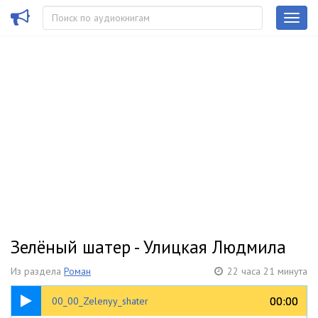
Зелёный шатер - Улицкая Людмила
Из раздела
Роман
22 часа 21 минута
00:19
00:00
00:00
00_00_Zelenyy_shater