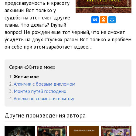
предсказуемость и красоту
011 Частная практика Глава 5
25:21
алхимии. Вот только у
012 Артель «Напрасный труд» Глава 1
15:17
судьбы на этот счет другие
планы. Что делать? Глупый
013 Артель «Напрасный труд» Глава 2
17:44
вопрос! Не рожден еще тот черный, что не сможет
усидеть на двух стульях разом. Вот только и проблем
014 Артель «Напрасный труд» Глава 3
18:34
он себе при этом заработает вдвое…
015 Артель «Напрасный труд» Глава 4
09:06
016 Шорохи и шепоты Глава 1
18:37
Серия «Житие мое»
017 Шорохи и шепоты Глава 2
09:17
1.
Житие мое
2.
Алхимик с боевым дипломом
018 Шорохи и шепоты Глава 3
31:13
3.
Монтер путей господних
4.
Ангелы по совместительству
019 Шорохи и шепоты Глава 4
19:44
020 Шорохи и шепоты Глава 5
20:47
Другие произведения автора
021 Шорохи и шепоты Глава 6
12:03