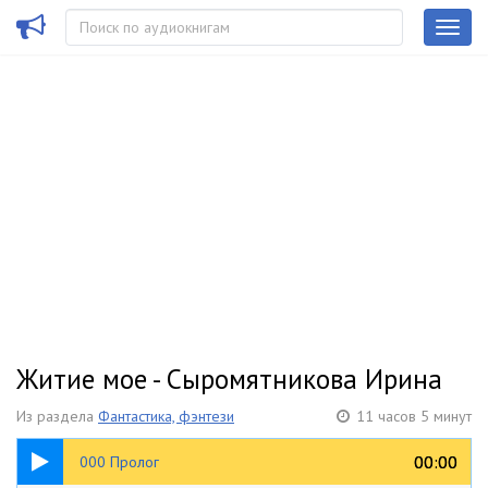
Житие мое - Сыромятникова Ирина
Из раздела
Фантастика, фэнтези
11 часов 5 минут
01:03
00:00
00:00
000 Пролог