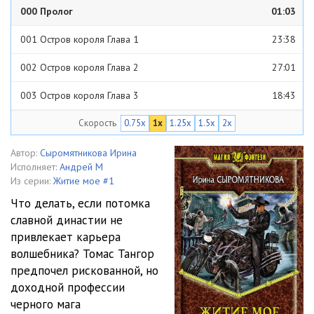
000 Пролог
01:03
001 Остров короля Глава 1
23:38
002 Остров короля Глава 2
27:01
003 Остров короля Глава 3
18:43
Скорость
0.75x
1x
1.25x
1.5x
2x
004 Остров короля Глава 4
38:52
005 Остров короля Глава 5
17:53
Автор:
Сыромятникова Ирина
Исполняет:
Андрей М
006 Остров короля Глава 6
12:20
Из серии:
Житие мое #1
Что делать, если потомка
007 Частная практика Глава 1
17:45
славной династии не
привлекает карьера
008 Частная практика Глава 2
23:14
волшебника? Томас Тангор
009 Частная практика Глава 3
19:53
предпочел рискованной, но
доходной профессии
010 Частная практика Глава 4
15:29
черного мага