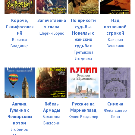
Короче,
Запечатленна
По прихоти
Над
Склифосовск
я слава
судьбы.
потаенной
ий
Новеллы о
строкой
Шергин Борис
женских
Величко
Каверин
судьбах
Владимир
Вениамин
Третьякова
Людмила
Англия.
Гибель
Русские на
Симона
Гуляния с
Армады
Мариенплац
Фейхтвангер
Чеширским
Балашова
Кунин Владимир
Лион
котом
Виктория
Любимов