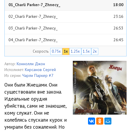
01_Charli Parker-7_Zhnecy_
18:00
02_Charli Parker-7_Zhnecy_
23:16
03_Charli Parker-7_Zhnecy_
26:53
04_Charli Parker-7_Zhnecy_
26:45
Скорость
0.75x
1x
1.25x
1.5x
2x
05_Charli Parker-7_Zhnecy_
22:11
06_Charli Parker-7_Zhnecy_
27:16
Автор:
Коннолли Джон
Исполняет:
Кирсанов Сергей
07_Charli Parker-7_Zhnecy_
23:35
Из серии:
Чарли Паркер #7
Они были Жнецами. Они
08_Charli Parker-7_Zhnecy_
23:39
существовали вне закона.
Идеальные орудия
09_Charli Parker-7_Zhnecy_
25:40
убийства, сами не знающие,
10_Charli Parker-7_Zhnecy_
33:19
кому служат. Они не
колеблясь спускали курок и
11_Charli Parker-7_Zhnecy_
24:44
умирали без сожалений. Но