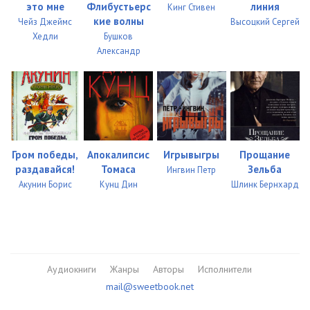
это мне
Флибустьерс
линия
Кинг Стивен
кие волны
Чейз Джеймс
Высоцкий Сергей
35_Charli Parker-7_Zhnecy_
05:09
Хедли
Бушков
36_Charli Parker-7_Zhnecy_
16:07
Александр
Гром победы,
Апокалипсис
Игрывыгры
Прощание
раздавайся!
Томаса
Зельба
Ингвин Петр
Акунин Борис
Кунц Дин
Шлинк Бернхард
Аудиокниги
Жанры
Авторы
Исполнители
mail@sweetbook.net