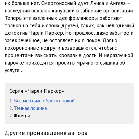
их больше нет. Смертоносный дуэт Луиса и Ангела –
12_Charli Parker-7_Zhnecy_
31:27
последний осколок канувшей в забвение организации.
13_Charli Parker-7_Zhnecy_
24:29
Теперь эти заплечных дел фрилансеры работают
только на себя и своих друзей, таких, как нелюдимый
14_Charli Parker-7_Zhnecy_
29:09
детектив Чарли Паркер. Но прошлое, даже забытое и
засекреченное, не оставляет их в покое. Давно
15_Charli Parker-7_Zhnecy_
21:28
похороненные недруги возвращаются, чтобы с
16_Charli Parker-7_Zhnecy_
23:15
процентами взыскать кровавые долги. И неразлучной
парочке приходится просить мрачного сыщика об
17_Charli Parker-7_Zhnecy_
13:19
услуге…
18_Charli Parker-7_Zhnecy_
38:04
19_Charli Parker-7_Zhnecy_
08:23
Серия «Чарли Паркер»
1.
Все мёртвые обретут покой
20_Charli Parker-7_Zhnecy_
21:26
2.
Тёмная лощина
21_Charli Parker-7_Zhnecy_
23:59
7.
Жнецы
22_Charli Parker-7_Zhnecy_
16:40
Другие произведения автора