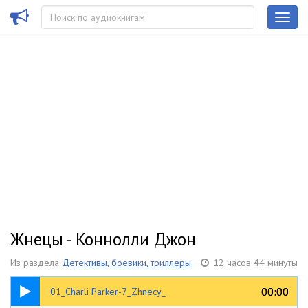
Жнецы - Коннолли Джон
Из раздела
Детективы, боевики, триллеры
12 часов 44 минуты
18:00
00:00
00:00
01_Charli Parker-7_Zhnecy_