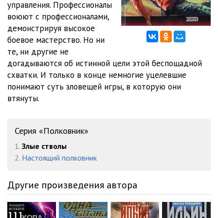
управления. Профессионалы
Глава 16
09:25
воюют с профессионалами,
Глава 17, 18
08:44
демонстрируя высокое
боевое мастерство. Но ни
Глава 19
05:27
те, ни другие не
догадываются об истинной цели этой беспощадной
Глава 20
09:43
схватки. И только в конце немногие уцелевшие
Глава 21
08:31
понимают суть зловещей игры, в которую они
втянуты.
Глава 22
17:39
Глава 23
06:05
Серия «Полковник»
Глава 24, 25
05:59
1.
Злые стволы
2.
Настоящий полковник
Глава 26
08:07
Глава 27
05:24
Другие произведения автора
Глава 28
04:34