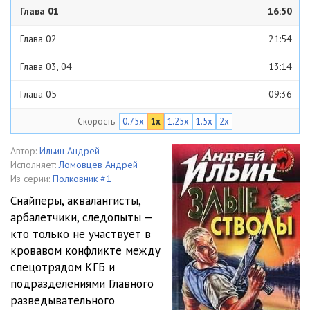
Глава 01
16:50
Глава 02
21:54
Глава 03, 04
13:14
Глава 05
09:36
Скорость
0.75x
1x
1.25x
1.5x
2x
Глава 06
06:26
Глава 07
06:23
Автор:
Ильин Андрей
Исполняет:
Ломовцев Андрей
Глава 08
06:51
Из серии:
Полковник #1
Снайперы, аквалангисты,
Глава 09
12:44
арбалетчики, следопыты —
кто только не участвует в
Глава 10, 11, 12
09:42
кровавом конфликте между
Глава 13, 14
15:12
спецотрядом КГБ и
подразделениями Главного
Глава 15
09:29
разведывательного