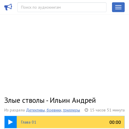
Злые стволы - Ильин Андрей
Из раздела
Детективы, боевики, триллеры
15 часов 51 минута
16:50
00:00
00:00
Глава 01