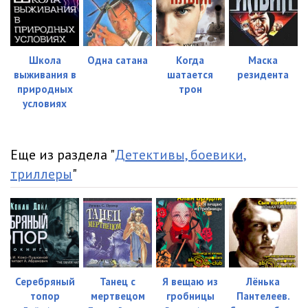
Глава 29, 30
12:44
Глава 31
10:41
Глава 32
08:42
Школа
Одна сатана
Когда
Маска
выживания в
шатается
резидента
Глава 33
23:01
природных
трон
условиях
Глава 34
04:58
Глава 35
09:52
Еще из раздела "
Детективы, боевики,
Глава 36
04:21
триллеры
"
Глава 37
36:35
Глава 38
13:06
Глава 39
11:13
Глава 40
13:44
Серебряный
Танец с
Я вещаю из
Лёнька
топор
мертвецом
гробницы
Пантелеев.
Глава 41
05:35