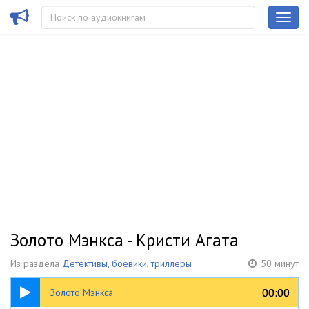
Золото Мэнкса - Кристи Агата
Из раздела
Детективы, боевики, триллеры
50 минут
50:37
00:00
00:00
Золото Мэнкса