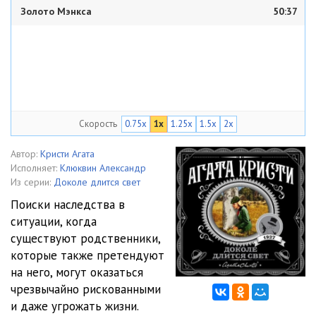
Золото Мэнкса
50:37
Скорость
0.75x
1x
1.25x
1.5x
2x
Автор:
Кристи Агата
Исполняет:
Клюквин Александр
Из серии:
Доколе длится свет
Поиски наследства в
ситуации, когда
существуют родственники,
которые также претендуют
на него, могут оказаться
чрезвычайно рискованными
и даже угрожать жизни.