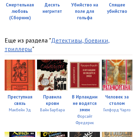
Смертельная
Десять
Убийство на
Спящее
любовь
негритят
поле для
убийство
(Сборник)
гольфа
Еще из раздела "
Детективы, боевики,
триллеры
"
Преступная
Правила
В Ирландии
Человек за
связь
крови
не водятся
столом
змеи
Макбейн Эд
Вайн Барбара
Гилфорд Чарлз
Форсайт
Фредерик